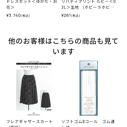
ドレスセット＜ゆかた・お
リバティプリント ルビー＜0
花＞
3L＞生地 （ホビーラホビー
レオリジナル）2024ES
¥3,740
¥261
(税込)
(税込)
他のお客様はこちらの商品も見て
います
フレアギャザースカート
ソフトゴム8コール ゴム通