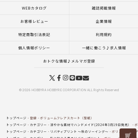
WEBカタログ
雑誌掲載情報
お客様レビュー
企業情報
特定商取引法表記
利用規約
個人情報ポリシー
一緒に働こう♪求人情報
おトクな情報♪メルマガ登録
© 2026 HOBBYRA HOBBYRE CORPORATION ALL Rights Reserved
トップページ
登録
ボリュームフレアスカート（型紙）
トップページ
カテゴリー
涼やかな素材でハンドメイド(2024年3月19日発売）
ボ
トップページ
カテゴリー
リバティプリント ～秋のソーイング～
ボリュームフレ
リリヤン