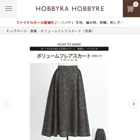
0
ファイナルセール開催中♪
＼リバティ 生地、編み物、刺繍、刺し子／
トップページ
型紙
ボリュームフレアスカート（型紙）