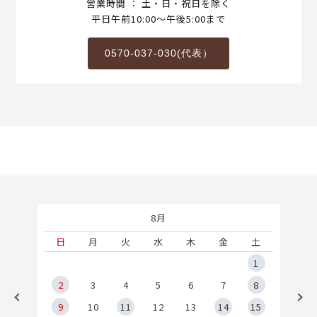
営業時間 ： 土・日・祝日を除く
平日午前10:00～午後5:00まで
0570-037-030(代表）
8月
土
日
月
火
水
木
金
土
5
1
2
2
3
4
5
6
7
8
9
9
10
11
12
13
14
15