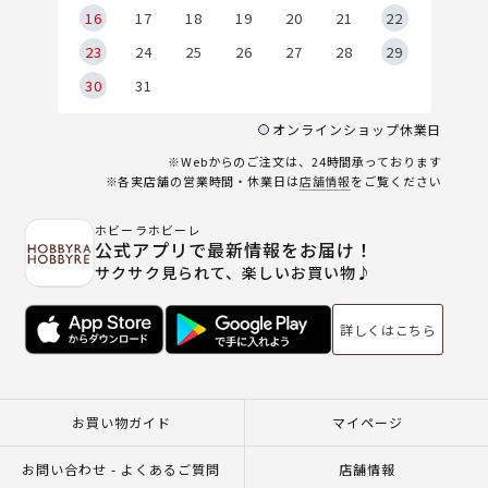
6
16
17
18
19
20
21
22
23
24
25
26
27
28
29
30
31
オンラインショップ休業日
※Webからのご注文は、24時間承っております
※各実店舗の営業時間・休業日は
店舗情報
をご覧ください
ホビーラホビーレ
公式アプリで最新情報をお届け！
サクサク見られて、楽しいお買い物♪
詳しくはこちら
お買い物ガイド
マイページ
お問い合わせ - よくあるご質問
店舗情報