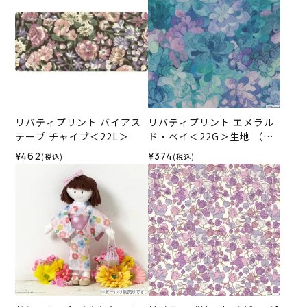
リバティプリント バイアス
リバティプリント エメラル
テープ チャイブ＜22L＞
ド・ベイ＜22G＞生地 （ホ
ビーラホビーレオリジナ
¥462
¥374
(税込)
(税込)
ル）2026SS