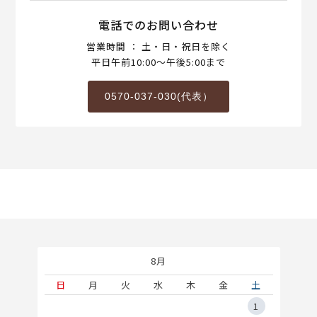
電話でのお問い合わせ
営業時間 ： 土・日・祝日を除く
平日午前10:00～午後5:00まで
0570-037-030(代表）
8月
土
日
月
火
水
木
金
土
5
1