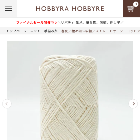
0
ファイナルセール開催中♪
＼リバティ 生地、編み物、刺繍、刺し子／
トップページ
ニット
手編み糸
春夏／極々細～中細／ストレートヤーン
コットン