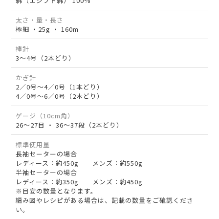
綿（エジプト綿） 100%
太さ・量・長さ
極細 ・25g ・ 160m
棒針
3～4号（2本どり）
かぎ針
2／0号～4／0号（1本どり）
4／0号～6／0号（2本どり）
ゲージ（10cm角）
26～27目 ・ 36～37段（2本どり）
標準使用量
長袖セーターの場合
レディース：約450g メンズ：約550g
半袖セーターの場合
レディース：約350g メンズ：約450g
※目安の数量となります。
編み図やレシピがある場合は、記載の数量をご確認くださ
い。