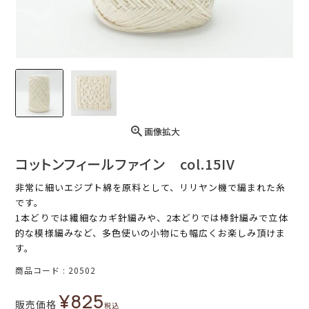
画像拡大
コットンフィールファイン col.15IV
非常に細いエジプト綿を原料として、リリヤン機で編まれた糸
です。
1本どりでは繊細なカギ針編みや、2本どりでは棒針編みで立体
的な模様編みなど、多色使いの小物にも幅広くお楽しみ頂けま
す。
商品コード
20502
¥
825
販売価格
税込