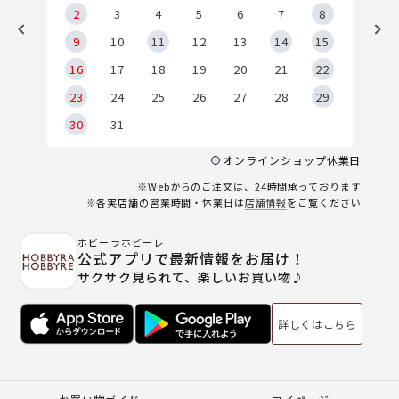
2
2
3
4
5
6
7
8
9
9
10
11
12
13
14
15
6
16
17
18
19
20
21
22
23
24
25
26
27
28
29
30
31
オンラインショップ休業日
※Webからのご注文は、24時間承っております
※各実店舗の営業時間・休業日は
店舗情報
をご覧ください
ホビーラホビーレ
公式アプリで最新情報をお届け！
サクサク見られて、楽しいお買い物♪
詳しくはこちら