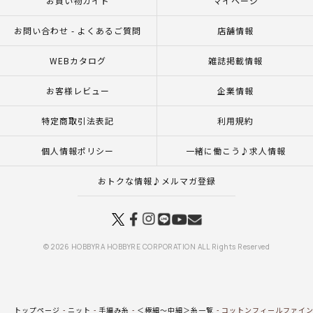
お買い物ガイド
マイページ
お問い合わせ - よくあるご質問
店舗情報
WEBカタログ
雑誌掲載情報
お客様レビュー
企業情報
特定商取引法表記
利用規約
個人情報ポリシー
一緒に働こう♪求人情報
おトクな情報♪メルマガ登録
© 2026 HOBBYRA HOBBYRE CORPORATION ALL Rights Reserved
トップページ
ニット
手編み糸
＜極細～中細＞糸一覧
コットンフィールファイン c