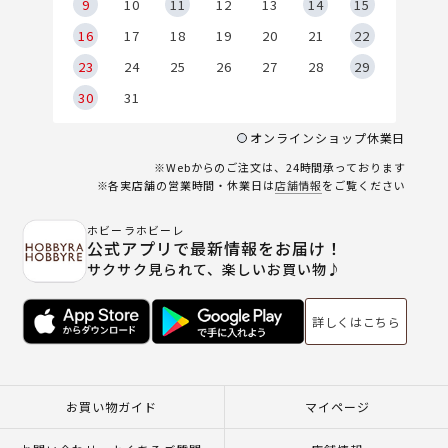
9
9
10
11
12
13
14
15
6
16
17
18
19
20
21
22
23
24
25
26
27
28
29
30
31
オンラインショップ休業日
※Webからのご注文は、24時間承っております
※各実店舗の営業時間・休業日は
店舗情報
をご覧ください
ホビーラホビーレ
公式アプリで最新情報をお届け！
サクサク見られて、楽しいお買い物♪
詳しくはこちら
お買い物ガイド
マイページ