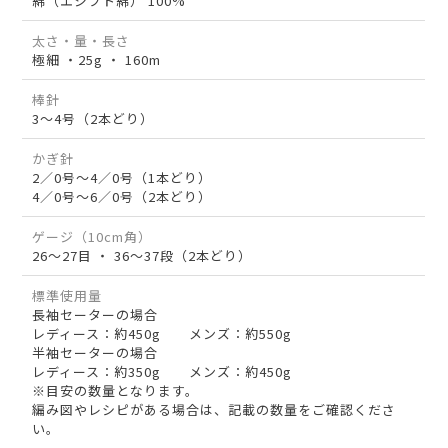
綿（エジプト綿） 100%
太さ・量・長さ
極細 ・25g ・ 160m
棒針
3～4号（2本どり）
かぎ針
2／0号～4／0号（1本どり）
4／0号～6／0号（2本どり）
ゲージ（10cm角）
26～27目 ・ 36～37段（2本どり）
標準使用量
長袖セーターの場合
レディース：約450g メンズ：約550g
半袖セーターの場合
レディース：約350g メンズ：約450g
※目安の数量となります。
編み図やレシピがある場合は、記載の数量をご確認くださ
い。