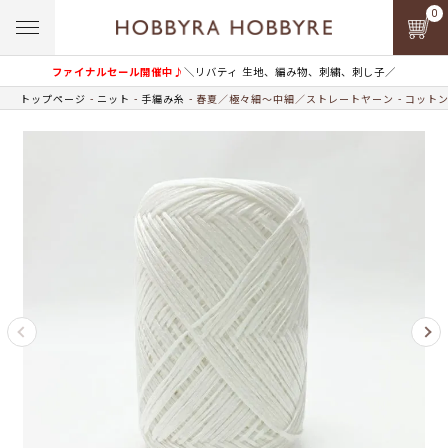
0
ファイナルセール開催中♪
＼リバティ 生地、編み物、刺繍、刺し子／
トップページ
ニット
手編み糸
春夏／極々細～中細／ストレートヤーン
コットン