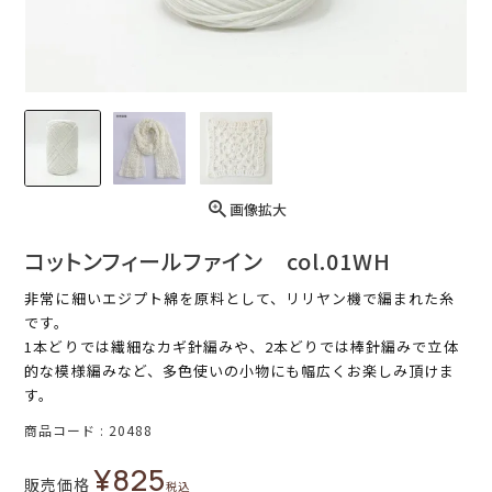
画像拡大
コットンフィールファイン col.01WH
非常に細いエジプト綿を原料として、リリヤン機で編まれた糸
です。
1本どりでは繊細なカギ針編みや、2本どりでは棒針編みで立体
的な模様編みなど、多色使いの小物にも幅広くお楽しみ頂けま
す。
商品コード
20488
¥
825
販売価格
税込