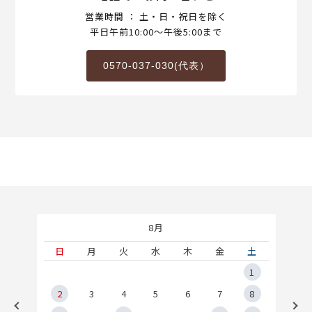
営業時間 ： 土・日・祝日を除く
平日午前10:00～午後5:00まで
0570-037-030(代表）
8月
土
日
月
火
水
木
金
土
5
1
2
2
3
4
5
6
7
8