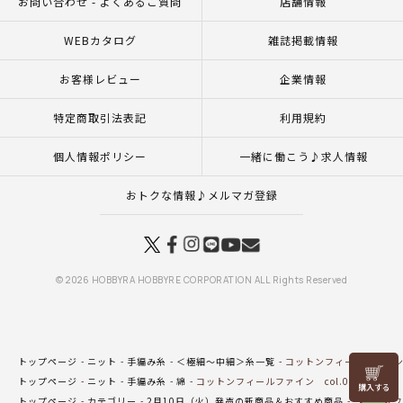
お問い合わせ - よくあるご質問
店舗情報
WEBカタログ
雑誌掲載情報
お客様レビュー
企業情報
特定商取引法表記
利用規約
個人情報ポリシー
一緒に働こう♪求人情報
おトクな情報♪メルマガ登録
© 2026 HOBBYRA HOBBYRE CORPORATION ALL Rights Reserved
トップページ
ニット
手編み糸
＜極細～中細＞糸一覧
コットンフィールファイン c
リリヤン
トップページ
ニット
手編み糸
綿
コットンフィールファイン col.01WH
フェア
トップページ
カテゴリー
2月10日（火）発売の新商品＆おすすめ商品
コットンフィ