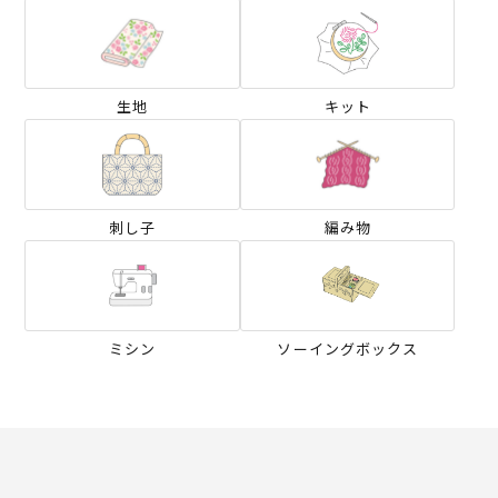
生地
キット
刺し子
編み物
ミシン
ソーイングボックス