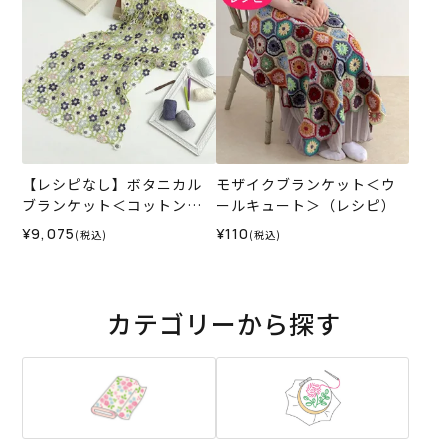
【レシピなし】ボタニカル
モザイクブランケット＜ウ
ブランケット＜コットンフ
ールキュート＞（レシピ）
ィールファイン08A＞（編み
¥9,075
¥110
(税込)
(税込)
物 材料セット）
カテゴリーから探す