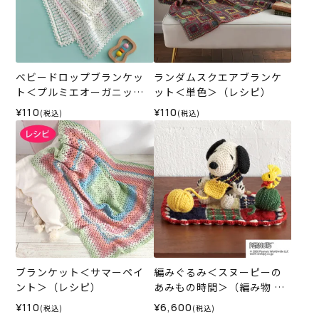
ベビードロップブランケッ
ランダムスクエアブランケ
ト＜プルミエオーガニック
ット＜単色＞（レシピ）
コットン＞（レシピ）
¥110
¥110
(税込)
(税込)
ブランケット＜サマーペイ
編みぐるみ＜スヌーピーの
ント＞（レシピ）
あみもの時間＞（編み物 材
料セット）
¥110
¥6,600
(税込)
(税込)