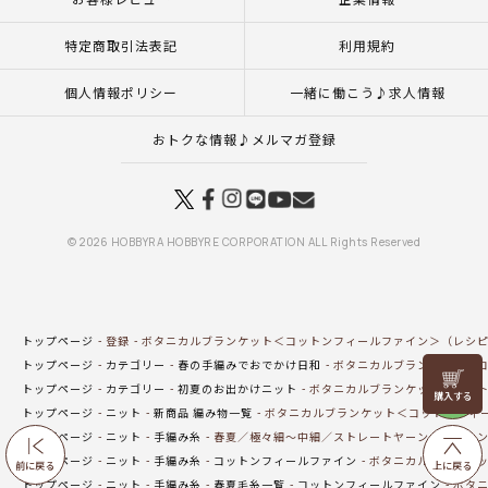
特定商取引法表記
利用規約
個人情報ポリシー
一緒に働こう♪求人情報
おトクな情報♪メルマガ登録
© 2026 HOBBYRA HOBBYRE CORPORATION ALL Rights Reserved
トップページ
登録
ボタニカルブランケット＜コットンフィールファイン＞（レシ
トップページ
カテゴリー
春の手編みでおでかけ日和
ボタニカルブランケット＜コ
リリヤン
トップページ
カテゴリー
初夏のお出かけニット
ボタニカルブランケット＜コット
フェア
トップページ
ニット
新商品 編み物一覧
ボタニカルブランケット＜コットンフィ
トップページ
ニット
手編み糸
春夏／極々細～中細／ストレートヤーン
コットン
トップページ
ニット
手編み糸
コットンフィールファイン
ボタニカルブランケッ
前に戻る
上に戻る
トップページ
ニット
手編み糸
春夏毛糸一覧
コットンフィールファイン
ボタニ