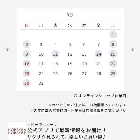
8月
土
日
月
火
水
木
金
土
5
1
2
2
3
4
5
6
7
8
9
9
10
11
12
13
14
15
6
16
17
18
19
20
21
22
23
24
25
26
27
28
29
30
31
オンラインショップ休業日
※Webからのご注文は、24時間承っております
※各実店舗の営業時間・休業日は
店舗情報
をご覧ください
ホビーラホビーレ
公式アプリで最新情報をお届け！
サクサク見られて、楽しいお買い物♪