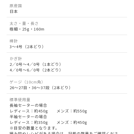
原産国
日本
太さ・量・長さ
極細・25g・160m
棒針
3～4号（2本どり）
かぎ針
2／0号～4／0号（1本どり）
4／0号～6／0号（2本どり）
ゲージ（10cm角）
26～27目・36～37段（2本どり）
標準使用量
長袖セーターの場合
レディース：約450g メンズ：約550g
半袖セーターの場合
レディース：約350g メンズ：約450g
※目安の数量となります。
編み図やレシピがある場合は、記載の数量をご確認くださ