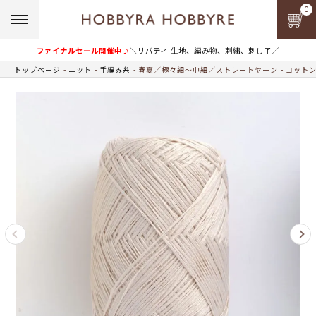
0
ファイナルセール開催中♪
＼リバティ 生地、編み物、刺繍、刺し子／
トップページ
ニット
手編み糸
春夏／極々細～中細／ストレートヤーン
コットン