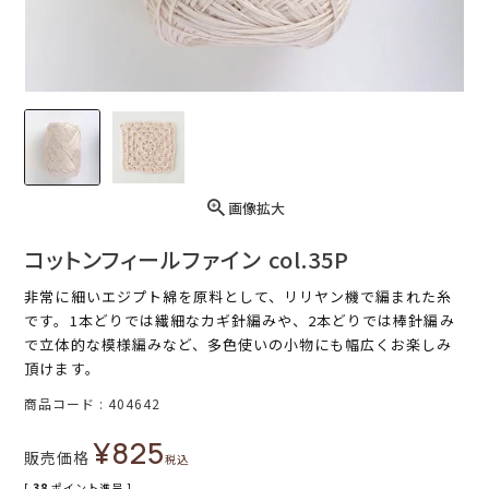
画像拡大
コットンフィールファイン col.35P
非常に細いエジプト綿を原料として、リリヤン機で編まれた糸
です。1本どりでは繊細なカギ針編みや、2本どりでは棒針編み
で立体的な模様編みなど、多色使いの小物にも幅広くお楽しみ
頂けます。
商品コード
404642
¥
825
販売価格
税込
[
38
ポイント進呈 ]