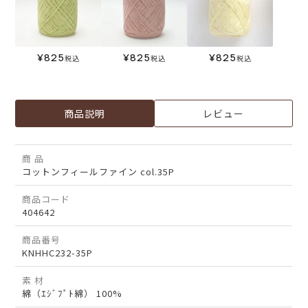
¥
825
¥
825
¥
825
税込
税込
税込
商品説明
レビュー
商 品
コットンフィールファイン col.35P
商品コード
404642
商品番号
KNHHC232-35P
素 材
綿（ｴｼﾞﾌﾟﾄ綿） 100%