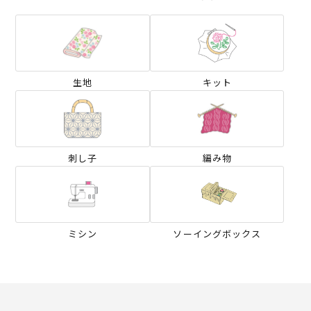
生地
キット
刺し子
編み物
ミシン
ソーイングボックス