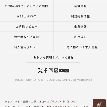
お問い合わせ - よくあるご質問
店舗情報
WEBカタログ
雑誌掲載情報
お客様レビュー
企業情報
特定商取引法表記
利用規約
個人情報ポリシー
一緒に働こう♪求人情報
おトクな情報♪メルマガ登録
© 2026 HOBBYRA HOBBYRE CORPORATION ALL Rights Reserved
トップページ
登録
カラフルローズブランケット（レシピ）
リリヤン
トップページ
ニット
手編み糸
秋冬／極々細～中細／ストレートヤーン
ウールシ