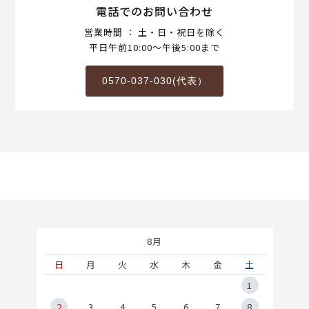
電話でのお問い合わせ
営業時間 ： 土・日・祝日を除く
平日午前10:00～午後5:00まで
0570-037-030(代表）
8月
土
日
月
火
水
木
金
土
5
1
2
2
3
4
5
6
7
8