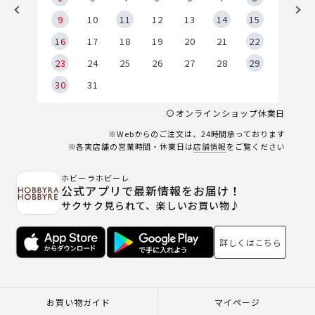
9
9
10
11
12
13
14
15
6
16
17
18
19
20
21
22
23
24
25
26
27
28
29
30
31
オンラインショップ休業日
※Webからのご注文は、24時間承っております
※各実店舗の営業時間・休業日は
店舗情報
をご覧ください
ホビーラホビーレ
公式アプリで最新情報をお届け！
サクサク見られて、楽しいお買い物♪
詳しくはこちら
お買い物ガイド
マイページ