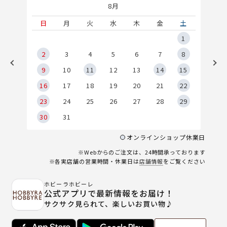
8月
土
日
月
火
水
木
金
土
5
1
2
2
3
4
5
6
7
8
9
9
10
11
12
13
14
15
6
16
17
18
19
20
21
22
23
24
25
26
27
28
29
30
31
オンラインショップ休業日
※Webからのご注文は、24時間承っております
※各実店舗の営業時間・休業日は
店舗情報
をご覧ください
ホビーラホビーレ
公式アプリで最新情報をお届け！
サクサク見られて、楽しいお買い物♪