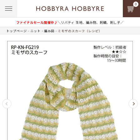
0
ファイナルセール開催中♪
＼リバティ 生地、編み物、刺繍、刺し子／
トップページ
ニット
編み図
ミモザのスカーフ（レシピ）