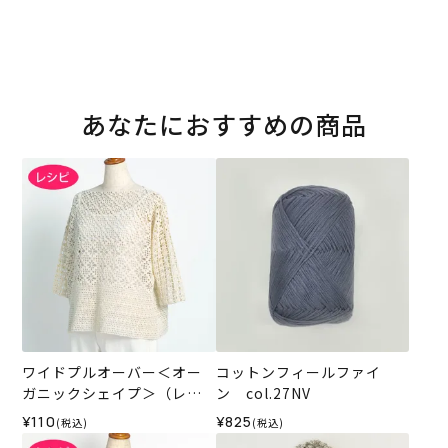
あなたにおすすめの商品
ワイドプルオーバー＜オー
コットンフィールファイ
ガニックシェイプ＞（レシ
ン col.27NV
ピ）
¥110
¥825
(税込)
(税込)