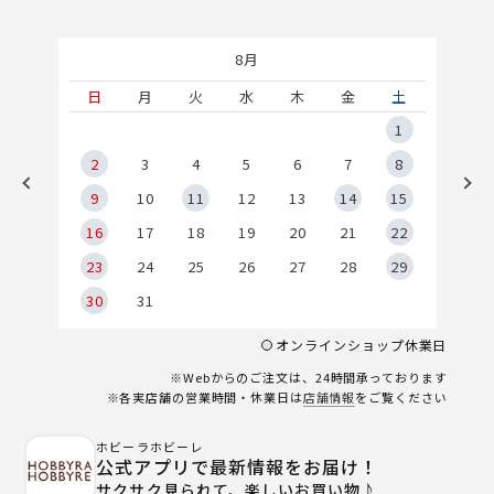
8月
土
日
月
火
水
木
金
土
5
1
2
2
3
4
5
6
7
8
9
9
10
11
12
13
14
15
6
16
17
18
19
20
21
22
23
24
25
26
27
28
29
30
31
オンラインショップ休業日
※Webからのご注文は、24時間承っております
※各実店舗の営業時間・休業日は
店舗情報
をご覧ください
ホビーラホビーレ
公式アプリで最新情報をお届け！
サクサク見られて、楽しいお買い物♪