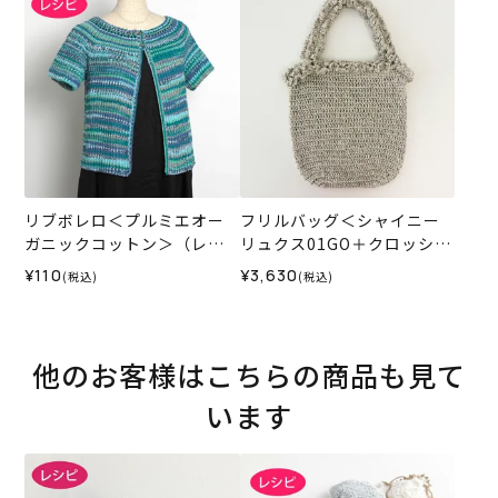
リブボレロ＜プルミエオー
フリルバッグ＜シャイニー
ガニックコットン＞（レシ
リュクス01GO＋クロッシュ
ピ）
コットン42IV＞（編み物 材
¥110
¥3,630
(税込)
(税込)
料セット）
他のお客様はこちらの商品も見て
います