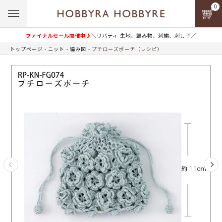
0
ファイナルセール開催中♪
＼リバティ 生地、編み物、刺繍、刺し子／
トップページ
ニット
編み図
プチローズポーチ（レシピ）