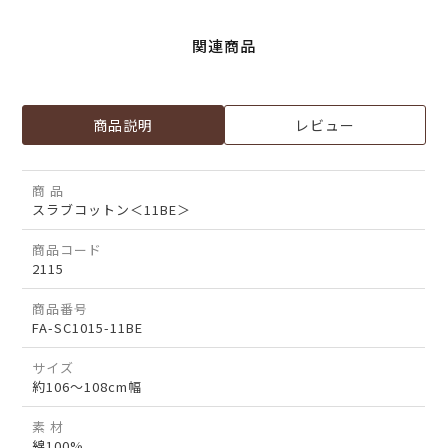
関連商品
商品説明
レビュー
商 品
スラブコットン＜11BE＞
商品コード
2115
商品番号
FA-SC1015-11BE
サイズ
約106～108cm幅
素 材
綿100%