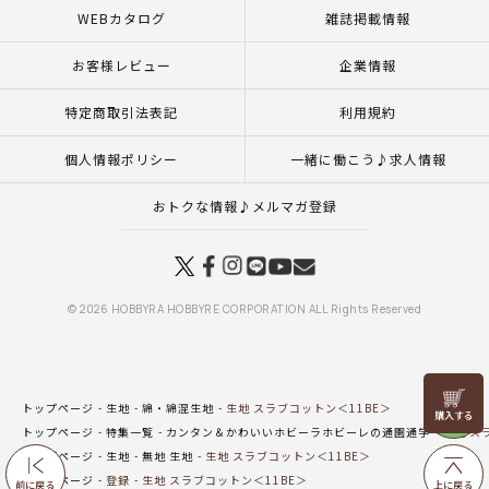
WEBカタログ
雑誌掲載情報
お客様レビュー
企業情報
特定商取引法表記
利用規約
個人情報ポリシー
一緒に働こう♪求人情報
おトクな情報♪メルマガ登録
© 2026 HOBBYRA HOBBYRE CORPORATION ALL Rights Reserved
リリヤン
トップページ
生地
綿・綿混生地
生地 スラブコットン＜11BE＞
フェア
トップページ
特集一覧
カンタン＆かわいいホビーラホビーレの通園通学
生地 ス
トップページ
生地
無地 生地
生地 スラブコットン＜11BE＞
トップページ
登録
生地 スラブコットン＜11BE＞
前に戻る
上に戻る