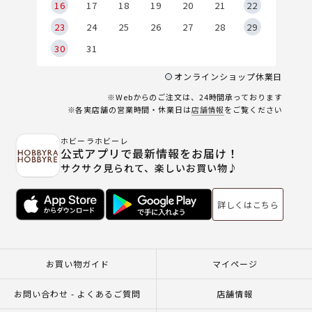
6
16
17
18
19
20
21
22
23
24
25
26
27
28
29
30
31
オンラインショップ休業日
※Webからのご注文は、24時間承っております
※各実店舗の営業時間・休業日は
店舗情報
をご覧ください
ホビーラホビーレ
公式アプリで最新情報をお届け！
サクサク見られて、楽しいお買い物♪
詳しくはこちら
お買い物ガイド
マイページ
お問い合わせ - よくあるご質問
店舗情報