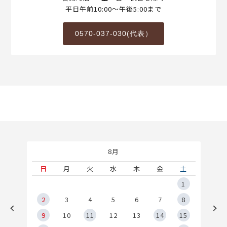
平日午前10:00～午後5:00まで
0570-037-030(代表）
8月
土
日
月
火
水
木
金
土
5
1
2
2
3
4
5
6
7
8
9
9
10
11
12
13
14
15