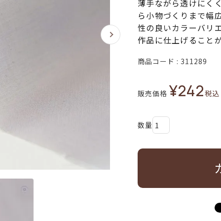
薄手ながら透けにく
ら小物づくりまで幅
性の良いカラーバリ
作品に仕上げること
商品コード
311289
¥
242
販売価格
税込