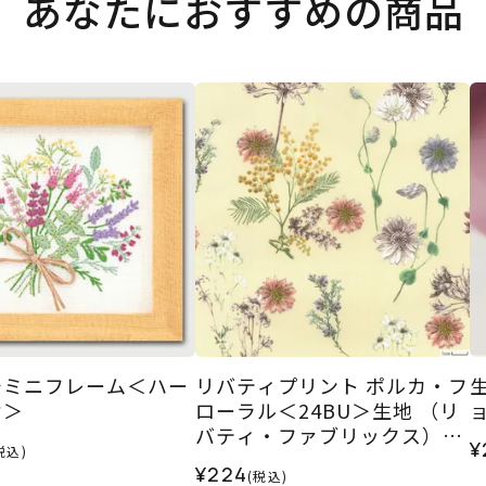
あなたにおすすめの商品
チミニフレーム＜ハー
リバティプリント ポルカ・フ
ケ＞
ローラル＜24BU＞生地 （リ
バティ・ファブリックス）20
¥
税込)
24AW
¥224
(税込)