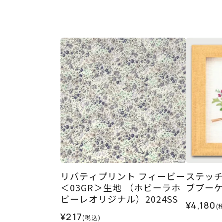
リバティプリント フィービー
ステッ
＜03GR＞生地 （ホビーラホ
ブブー
ビーレオリジナル）2024SS
¥4,180
(
¥217
(税込)