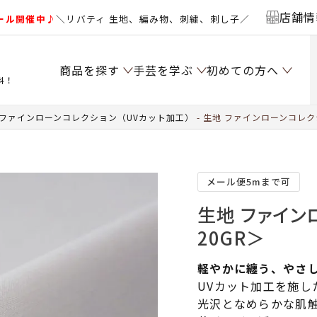
店舗情
ール開催中♪
＼リバティ 生地、編み物、刺繍、刺し子／
商品を探す
手芸を学ぶ
初めての方へ
料！
 ファインローンコレクション（UVカット加工）
生地 ファインローンコレクシ
メール便5mまで可
生地 ファイン
20GR＞
軽やかに纏う、やさ
UVカット加工を施し
光沢となめらかな肌