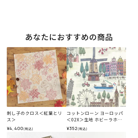
あなたにおすすめの商品
刺し子のクロス＜紅葉とリ
コットンローン ヨーロッパ
ス＞
＜02X＞生地 ホビーラホビ
ーレデザインコレクション
¥4,400
¥352
(税込)
(税込)