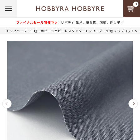
0
ファイナルセール開催中♪
＼リバティ 生地、編み物、刺繍、刺し子／
トップページ
生地
ホビーラホビーレスタンダードシリーズ
生地 スラブコットン