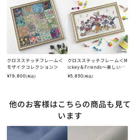
クロスステッチフレーム＜
クロスステッチフレーム＜M
モザイクコレクション＞
ickey＆Friends～楽しい一
日～＞
¥19,800
¥5,830
(税込)
(税込)
他のお客様はこちらの商品も見て
います