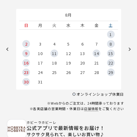
8月
土
日
月
火
水
木
金
土
5
1
2
2
3
4
5
6
7
8
9
9
10
11
12
13
14
15
6
16
17
18
19
20
21
22
23
24
25
26
27
28
29
30
31
オンラインショップ休業日
※Webからのご注文は、24時間承っております
※各実店舗の営業時間・休業日は
店舗情報
をご覧ください
ホビーラホビーレ
公式アプリで最新情報をお届け！
サクサク見られて、楽しいお買い物♪