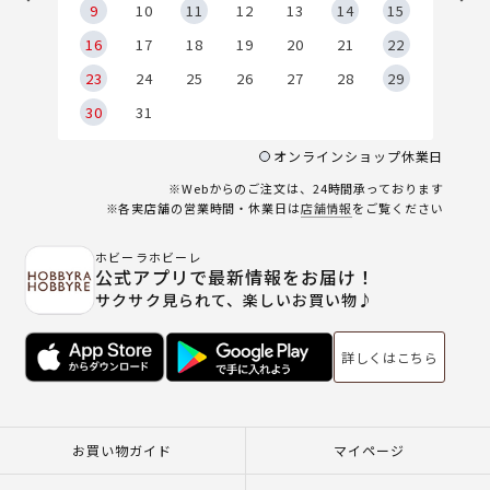
9
9
10
11
12
13
14
15
6
16
17
18
19
20
21
22
23
24
25
26
27
28
29
30
31
オンラインショップ休業日
※Webからのご注文は、24時間承っております
※各実店舗の営業時間・休業日は
店舗情報
をご覧ください
ホビーラホビーレ
公式アプリで最新情報をお届け！
サクサク見られて、楽しいお買い物♪
詳しくはこちら
お買い物ガイド
マイページ