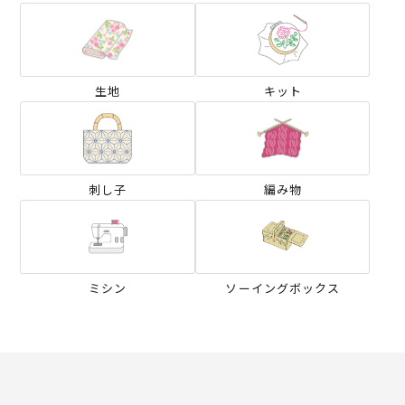
生地
キット
刺し子
編み物
ミシン
ソーイングボックス