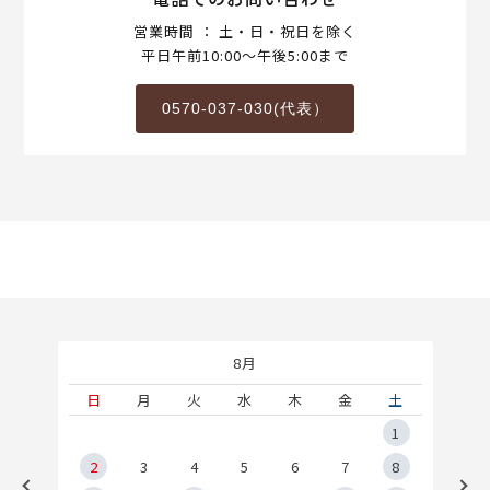
営業時間 ： 土・日・祝日を除く
平日午前10:00～午後5:00まで
0570-037-030(代表）
8月
土
日
月
火
水
木
金
土
5
1
2
2
3
4
5
6
7
8