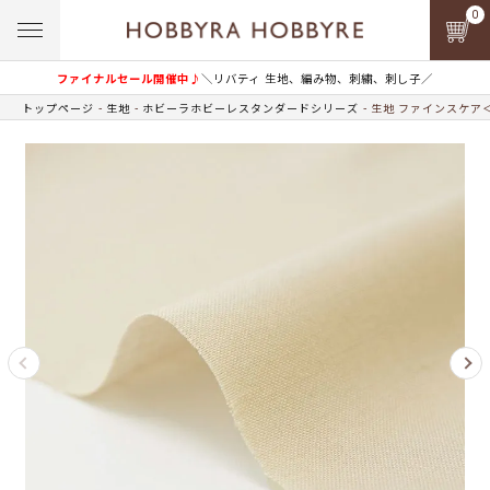
0
ファイナルセール開催中♪
＼リバティ 生地、編み物、刺繍、刺し子／
トップページ
生地
ホビーラホビーレスタンダードシリーズ
生地 ファインスケア＜