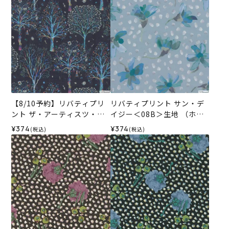
【8/10予約】リバティプリ
リバティプリント サン・デ
ント ザ・アーティスツ・ツ
イジー＜08B＞生地 （ホビ
リー＜14N＞生地 （ホビー
ーラホビーレオリジナル）2
¥374
¥374
(税込)
(税込)
ラホビーレオリジナル）202
026SS
6AW