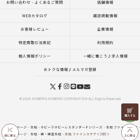
お問い合わせ - よくあるご質問
店舗情報
WEBカタログ
雑誌掲載情報
お客様レビュー
企業情報
特定商取引法表記
利用規約
個人情報ポリシー
一緒に働こう♪求人情報
おトクな情報♪メルマガ登録
© 2026 HOBBYRA HOBBYRE CORPORATION ALL Rights Reserved
リリヤン
フェア
トップページ
生地
ホビーラホビーレスタンダードシリーズ
生地 ファインスケア
トップページ
生地
綿・綿混生地
生地 ファインスケア＜3BE＞
前に戻る
上に戻る