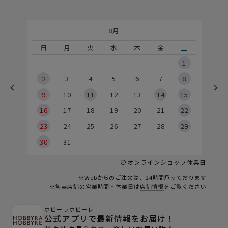
8月
土
日
月
火
水
木
金
土
5
1
2
2
3
4
5
6
7
8
9
9
10
11
12
13
14
15
6
16
17
18
19
20
21
22
23
24
25
26
27
28
29
30
31
オンラインショップ休業日
※Webからのご注文は、24時間承っております
※各実店舗の営業時間・休業日は
店舗情報
をご覧ください
ホビーラホビーレ
公式アプリで最新情報をお届け！