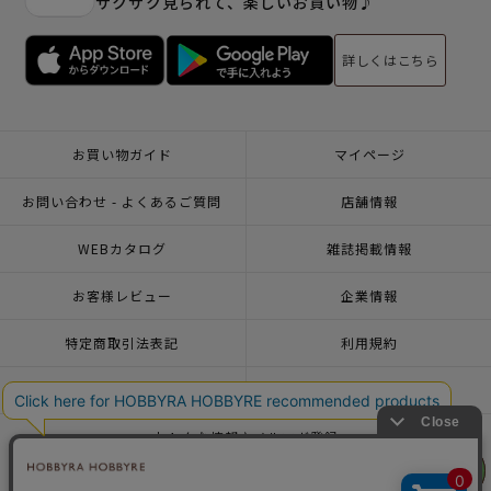
サクサク見られて、楽しいお買い物♪
詳しくはこちら
お買い物ガイド
マイページ
お問い合わせ - よくあるご質問
店舗情報
WEBカタログ
雑誌掲載情報
お客様レビュー
企業情報
特定商取引法表記
利用規約
個人情報ポリシー
一緒に働こう♪求人情報
おトクな情報♪メルマガ登録
リリヤン
リリヤン
フェア
フェア