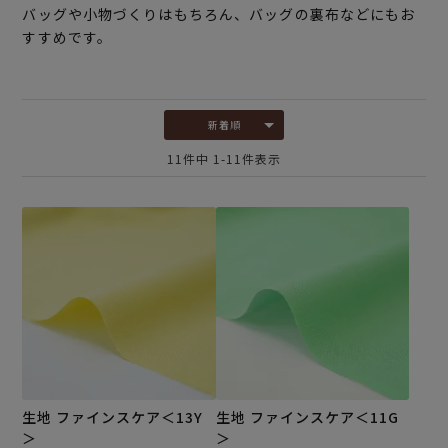
バッグや小物づくりはもちろん、バッグの裏布などにもお
すすめです。
新着順
11
件中
1
-
11
件表示
生地 ファインスケア＜13Y
生地 ファインスケア＜11G
＞
＞