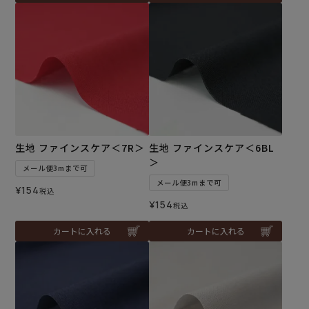
生地 ファインスケア＜7R＞
生地 ファインスケア＜6BL
＞
メール便3mまで可
メール便3mまで可
¥
154
税込
¥
154
税込
カートに入れる
カートに入れる