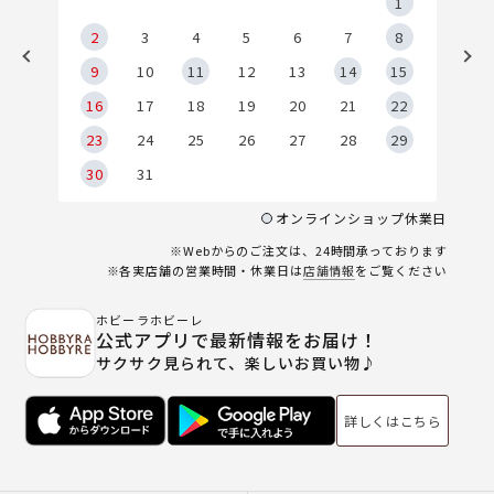
5
1
2
2
3
4
5
6
7
8
9
9
10
11
12
13
14
15
6
16
17
18
19
20
21
22
23
24
25
26
27
28
29
30
31
オンラインショップ休業日
※Webからのご注文は、24時間承っております
※各実店舗の営業時間・休業日は
店舗情報
をご覧ください
ホビーラホビーレ
公式アプリで最新情報をお届け！
サクサク見られて、楽しいお買い物♪
詳しくはこちら