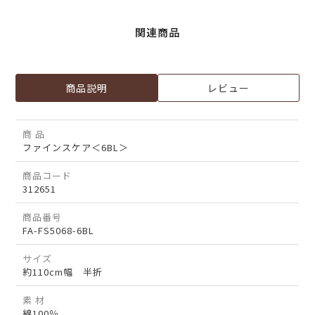
関連商品
商品説明
レビュー
商 品
ファインスケア＜6BL＞
商品コード
312651
商品番号
FA-FS5068-6BL
サイズ
約110cm幅 半折
素 材
綿100％