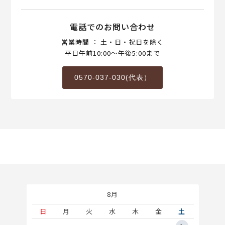
電話でのお問い合わせ
営業時間 ： 土・日・祝日を除く
平日午前10:00～午後5:00まで
0570-037-030(代表）
8月
土
日
月
火
水
木
金
土