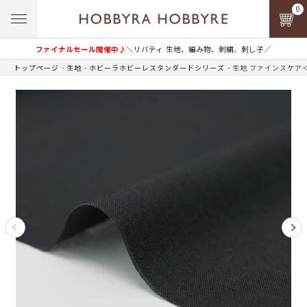
0
ファイナルセール開催中♪
＼リバティ 生地、編み物、刺繍、刺し子／
トップページ
生地
ホビーラホビーレスタンダードシリーズ
生地 ファインスケア＜