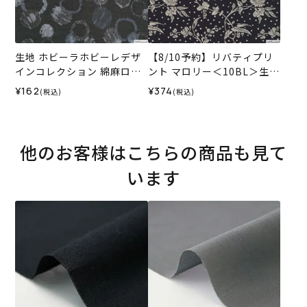
生地 ホビーラホビーレデザ
【8/10予約】リバティプリ
インコレクション 綿麻ロー
ント マロリー＜10BL＞生地
ン＜BL＞
（ホビーラホビーレオリジ
¥162
¥374
(税込)
(税込)
ナル）2026AW
他のお客様はこちらの商品も見て
います