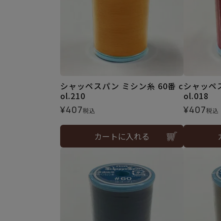
シャッペスパン ミシン糸 60番 c
シャッペス
ol.210
ol.018
¥
407
¥
407
税込
税込
カートに入れる