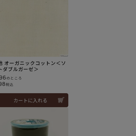
地 オーガニックコットン＜ソ
トダブルガーゼ＞
96
のところ
98
税込
カートに入れる