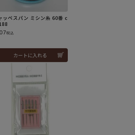
ャッペスパン ミシン糸 60番 c
.188
07
税込
カートに入れる