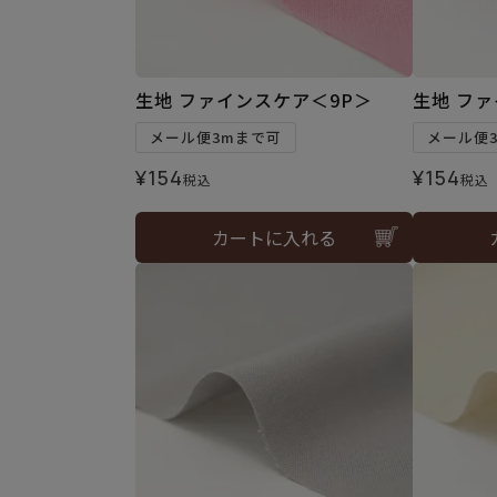
生地 ファインスケア＜9P＞
生地 フ
メール便3mまで可
メール便
¥
154
¥
154
税込
税込
カートに入れる