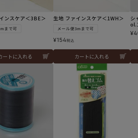
インスケア＜3BE＞
生地 ファインスケア＜1WH＞
シ
ol
3mまで可
メール便3mまで可
¥
4
¥
154
税込
カートに入れる
カートに入れる