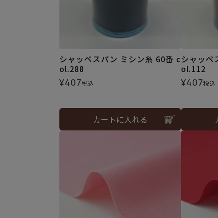
シャッペスパン ミシン糸 60番 c
シャッペス
ol.288
ol.112
¥
407
¥
407
税込
税込
カートに入れる