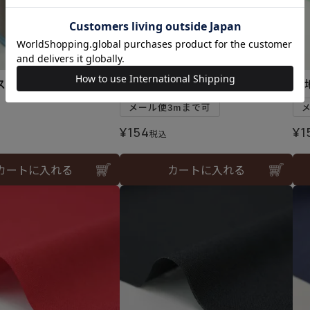
パン ミシン糸 60番 c
生地 ファインスケア＜13Y＞
生
メール便3mまで可
¥
154
¥
1
税込
カートに入れる
カートに入れる