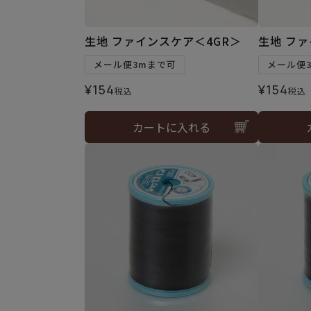
生地 ファインスケア＜4GR＞
生地 ファ
メール便3mまで可
メール便
¥
154
¥
154
税込
税込
カートに入れる