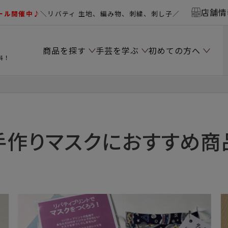
店舗情
ール開催中♪
＼リバティ 生地、編み物、刺繍、刺し子／
商品を探す
手芸を学ぶ
初めての方へ
料！
手作りマスクにおすすめ商