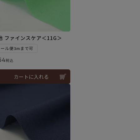
地 ファインスケア＜11G＞
メール便3mまで可
54
税込
カートに入れる