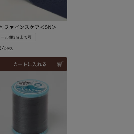
地 ファインスケア＜5N＞
メール便3mまで可
54
税込
カートに入れる