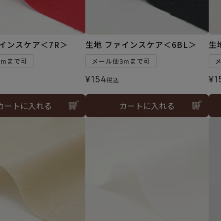
ァインスケア＜7R＞
生地 ファインスケア＜6BL＞
生
3mまで可
メール便3mまで可
¥
154
¥
1
税込
カートに入れる
カートに入れる