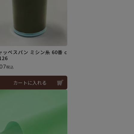
ャッペスパン ミシン糸 60番 c
.126
07
税込
カートに入れる