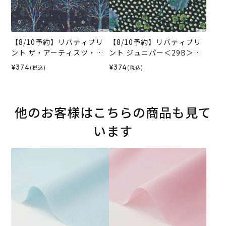
【8/10予約】リバティプリ
【8/10予約】リバティプリ
ント ザ・アーティスツ・ツ
ント ジュニパー＜29B＞生
リー＜14N＞生地 （ホビー
地 （ホビーラホビーレオリ
¥374
¥374
(税込)
(税込)
ラホビーレオリジナル）202
ジナル）2026AW
6AW
他のお客様はこちらの商品も見て
います