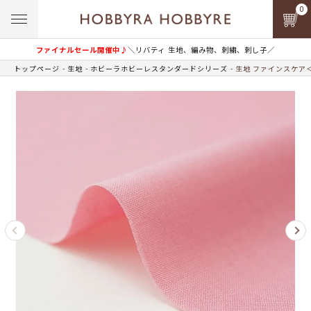
0
ファイナルセール開催中♪
＼リバティ 生地、編み物、刺繍、刺し子／
トップページ
生地
ホビーラホビーレスタンダードシリーズ
生地 ファインスケア＜