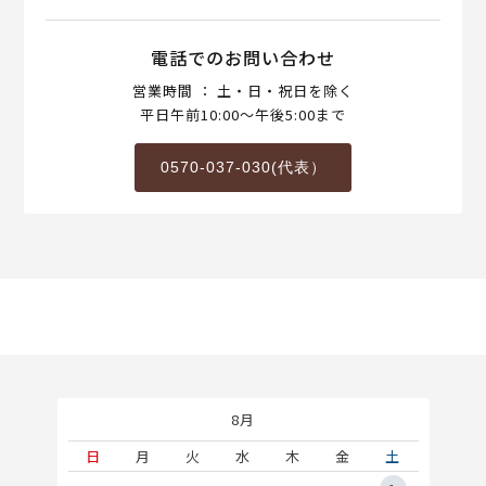
電話でのお問い合わせ
営業時間 ： 土・日・祝日を除く
平日午前10:00～午後5:00まで
0570-037-030(代表）
8月
土
日
月
火
水
木
金
土