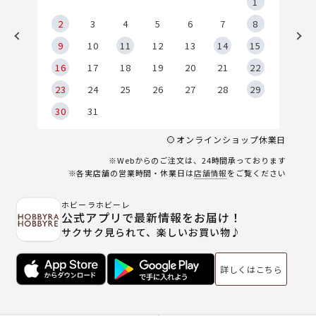
5
1
2
2
3
4
5
6
7
8
9
9
10
11
12
13
14
15
6
16
17
18
19
20
21
22
23
24
25
26
27
28
29
30
31
オンラインショップ休業日
※Webからのご注文は、24時間承っております
※各実店舗の営業時間・休業日は
店舗情報
をご覧ください
ホビーラホビーレ
公式アプリで最新情報をお届け！
サクサク見られて、楽しいお買い物♪
詳しくはこちら