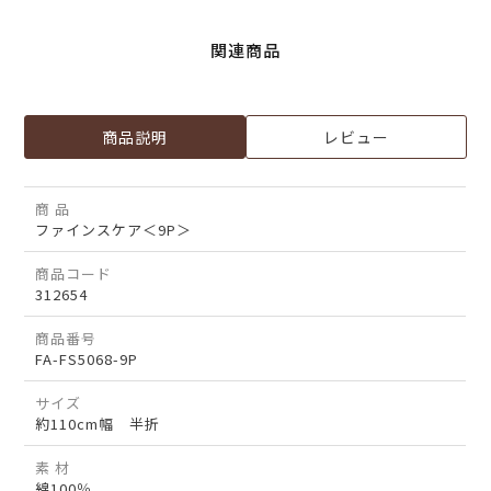
関連商品
商品説明
レビュー
商 品
ファインスケア＜9P＞
商品コード
312654
商品番号
FA-FS5068-9P
サイズ
約110cm幅 半折
素 材
綿100％