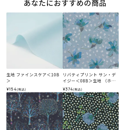
あなたにおすすめの商品
生地 ファインスケア＜10B
リバティプリント サン・デ
＞
イジー＜08B＞生地 （ホビ
ーラホビーレオリジナル）2
¥154
¥374
(税込)
(税込)
026SS