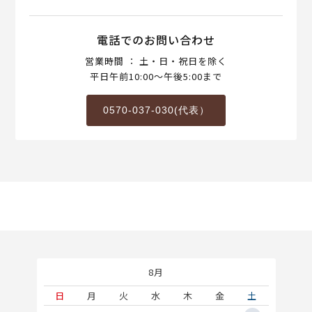
電話でのお問い合わせ
営業時間 ： 土・日・祝日を除く
平日午前10:00～午後5:00まで
0570-037-030(代表）
8月
土
日
月
火
水
木
金
土