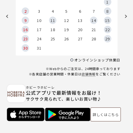
5
1
2
2
3
4
5
6
7
8
9
9
10
11
12
13
14
15
6
16
17
18
19
20
21
22
23
24
25
26
27
28
29
30
31
オンラインショップ休業日
※Webからのご注文は、24時間承っております
※各実店舗の営業時間・休業日は
店舗情報
をご覧ください
ホビーラホビーレ
公式アプリで最新情報をお届け！
サクサク見られて、楽しいお買い物♪
詳しくはこちら