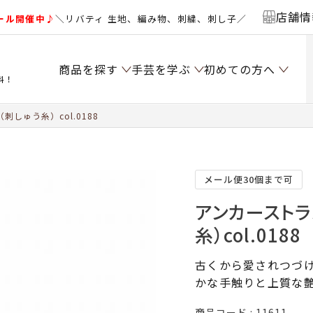
店舗情
ール開催中♪
＼リバティ 生地、編み物、刺繍、刺し子／
商品を探す
手芸を学ぶ
初めての方へ
料！
しゅう糸）col.0188
メール便30個まで可
アンカーストラ
糸）col.0188
古くから愛されつづけ
かな手触りと上質な
商品コード
11611