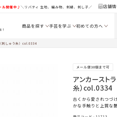
店舗情
ール開催中♪
＼リバティ 生地、編み物、刺繍、刺し子／
商品を探す
手芸を学ぶ
初めての方へ
料！
しゅう糸）col.0334
メール便30個まで可
アンカーストラ
糸）col.0334
古くから愛されつづけ
かな手触りと上質な
商品コード
11713