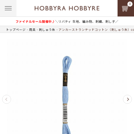
0
ファイナルセール開催中♪
＼リバティ 生地、編み物、刺繍、刺し子／
トップページ
用具
刺しゅう糸
アンカーストランテッドコットン（刺しゅう糸）col.