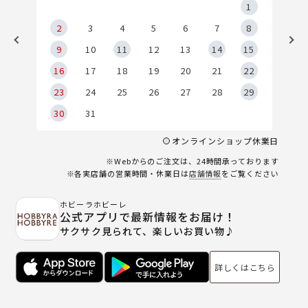
5
1
2
2
3
4
5
6
7
8
9
9
10
11
12
13
14
15
6
16
17
18
19
20
21
22
23
24
25
26
27
28
29
30
31
オンラインショップ休業日
※Webからのご注文は、24時間承っております
※各実店舗の営業時間・休業日は
店舗情報
をご覧ください
ホビーラホビーレ
公式アプリで最新情報をお届け！
サクサク見られて、楽しいお買い物♪
詳しくはこちら