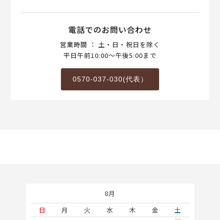
電話でのお問い合わせ
営業時間 ： 土・日・祝日を除く
平日午前10:00～午後5:00まで
0570-037-030(代表）
8月
土
日
月
火
水
木
金
土