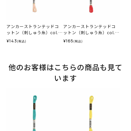
アンカーストランテッドコ
アンカーストランテッドコ
ットン（刺しゅう糸）col.1
ットン（刺しゅう糸）col.0
012
035
¥143
¥165
(税込)
(税込)
他のお客様はこちらの商品も見て
います