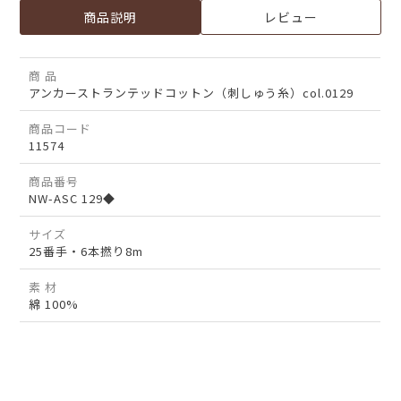
商品説明
レビュー
商 品
アンカーストランテッドコットン（刺しゅう糸）col.0129
商品コード
11574
商品番号
NW-ASC 129◆
サイズ
25番手・6本撚り8m
素 材
綿 100%