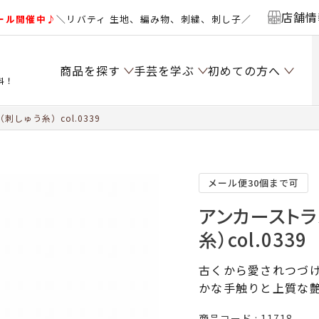
店舗情
ール開催中♪
＼リバティ 生地、編み物、刺繍、刺し子／
商品を探す
手芸を学ぶ
初めての方へ
料！
しゅう糸）col.0339
メール便30個まで可
アンカーストラ
糸）col.0339
古くから愛されつづけ
かな手触りと上質な
商品コード
11718