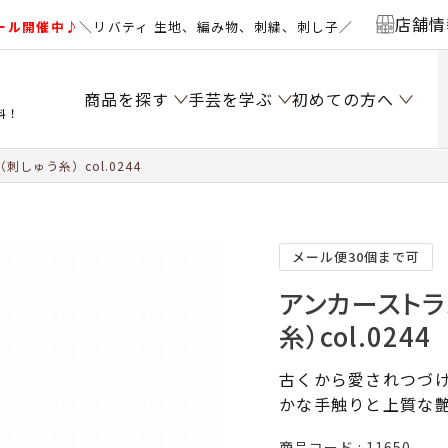
店舗情
ール開催中♪
＼リバティ 生地、編み物、刺繍、刺し子／
商品を探す
手芸を学ぶ
初めての方へ
料！
しゅう糸）col.0244
メール便30個まで可
アンカーストラ
糸）col.0244
古くから愛されつづけ
かな手触りと上質な
商品コード
11650