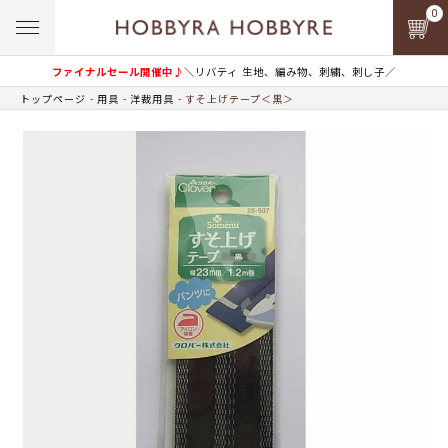
0
ファイナルセール開催中♪
＼リバティ 生地、編み物、刺繍、刺し子／
トップページ
用具
洋裁用具
すそ上げテープ＜黒＞