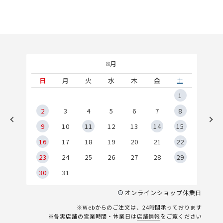
8月
土
日
月
火
水
木
金
土
5
1
2
2
3
4
5
6
7
8
9
9
10
11
12
13
14
15
6
16
17
18
19
20
21
22
23
24
25
26
27
28
29
30
31
オンラインショップ休業日
※Webからのご注文は、24時間承っております
※各実店舗の営業時間・休業日は
店舗情報
をご覧ください