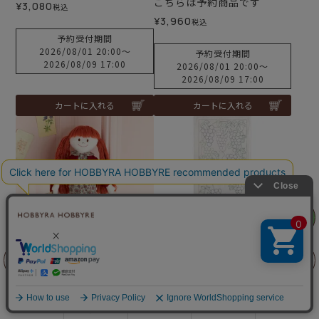
こちらは予約商品です
¥
3,080
税込
¥
3,960
税込
予約受付期間
2026/08/01 20:00
〜
予約受付期間
2026/08/09 17:00
2026/08/01 20:00
〜
2026/08/09 17:00
カートに入れる
カートに入れる
リリヤン
フェア
【8/10予約】着せかえ材料
難易度：
前に戻る
上に戻る
セット＜autumn1＞
【8/10予約】刺し子クロス
葡萄セット
予約商品
商品を探す
手芸を学ぶ
ガイド
店舗情報
ログイン
こちらは予約商品です