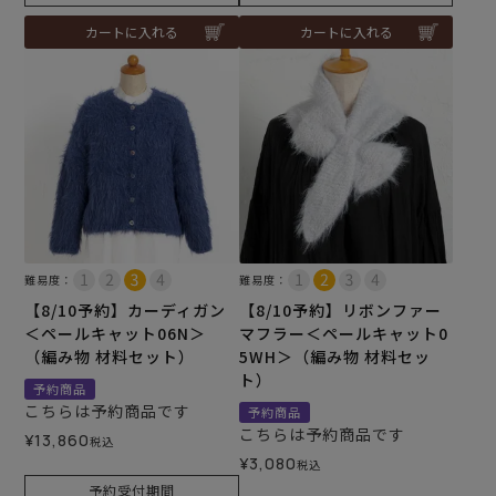
カートに入れる
カートに入れる
難易度：
難易度：
【8/10予約】カーディガン
【8/10予約】リボンファー
＜ペールキャット06N＞
マフラー＜ペールキャット0
（編み物 材料セット）
5WH＞（編み物 材料セッ
ト）
予約商品
こちらは予約商品です
予約商品
こちらは予約商品です
¥
13,860
税込
¥
3,080
税込
予約受付期間