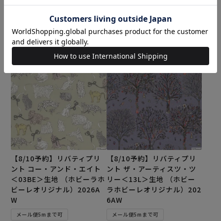
予約受付期間
予約受付期間
2026/08/01 20:00
〜
2026/08/01 20:00
〜
2026/08/09 17:00
2026/08/09 17:00
カートに入れる
カートに入れる
【8/10予約】リバティプリ
【8/10予約】リバティプリ
ント コー・アンド・エイト
ント ザ・アーティスツ・ツ
＜03BE＞生地 （ホビーラホ
リー＜13L＞生地 （ホビー
ビーレオリジナル）2026A
ラホビーレオリジナル）202
W
6AW
メール便5mまで可
メール便5mまで可