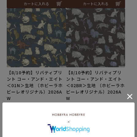
カートに入れる
カートに入れる
【8/10予約】リバティプリ
【8/10予約】リバティプリ
ント コー・アンド・エイト
ント コー・アンド・エイト
＜01N＞生地 （ホビーラホ
＜02BR＞生地 （ホビーラホ
ビーレオリジナル）2026A
ビーレオリジナル）2026A
W
W
メール便5mまで可
メール便5mまで可
予約商品
予約商品
こちらは予約商品です
こちらは予約商品です
¥
374
¥
374
税込
税込