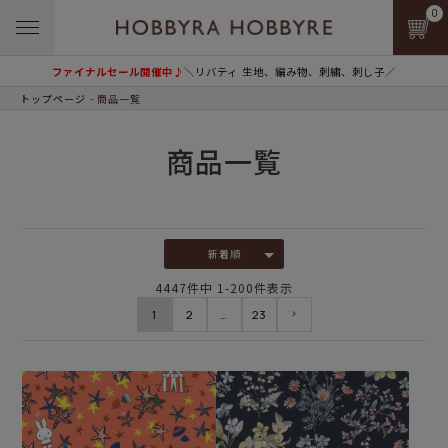
0
ファイナルセール開催中♪
＼リバティ 生地、編み物、刺繍、刺し子／
トップページ
商品一覧
商品一覧
新着順
4447
件中
1
-
200
件表示
1
2
…
23