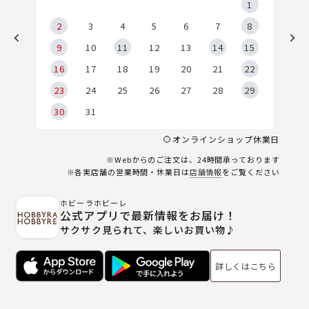
5
1
2
2
3
4
5
6
7
8
9
9
10
11
12
13
14
15
6
16
17
18
19
20
21
22
23
24
25
26
27
28
29
30
31
オンラインショップ休業日
※Webからのご注文は、24時間承っております
※各実店舗の営業時間・休業日は
店舗情報
をご覧ください
ホビーラホビーレ
公式アプリで最新情報をお届け！
サクサク見られて、楽しいお買い物♪
詳しくはこちら