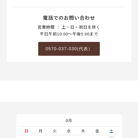
電話でのお問い合わせ
営業時間 ： 土・日・祝日を除く
平日午前10:00～午後5:00まで
0570-037-030(代表）
8月
土
日
月
火
水
木
金
土