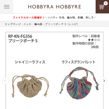
0
ファイナルセール開催中♪
＼リバティ 生地、編み物、刺繍、刺し子／
トップページ
ニット
編み図
プリーツポーチ S（レシピ）