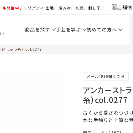
店舗情
ール開催中♪
＼リバティ 生地、編み物、刺繍、刺し子／
商品を探す
手芸を学ぶ
初めての方へ
料！
しゅう糸）col.0277
メール便30個まで可
アンカーストラ
糸）col.0277
古くから愛されつづけ
かな手触りと上質な
商品コード
11675