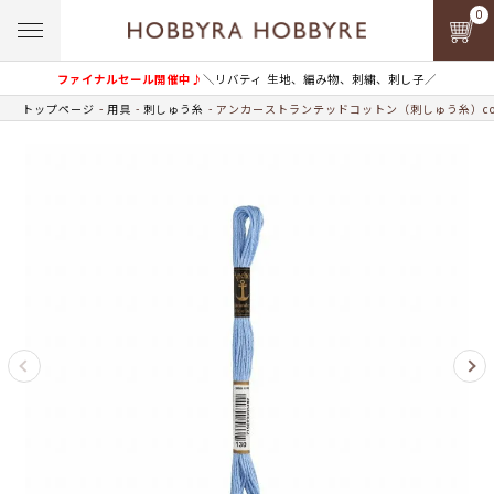
0
ファイナルセール開催中♪
＼リバティ 生地、編み物、刺繍、刺し子／
トップページ
用具
刺しゅう糸
アンカーストランテッドコットン（刺しゅう糸）col.