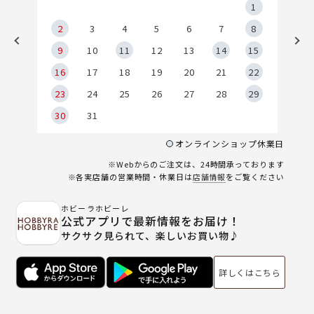
5
1
2
2
3
4
5
6
7
8
9
9
10
11
12
13
14
15
6
16
17
18
19
20
21
22
23
24
25
26
27
28
29
30
31
オンラインショップ休業日
※Webからのご注文は、24時間承っております
※各実店舗の営業時間・休業日は
店舗情報
をご覧ください
ホビーラホビーレ
公式アプリで最新情報をお届け！
サクサク見られて、楽しいお買い物♪
詳しくはこちら