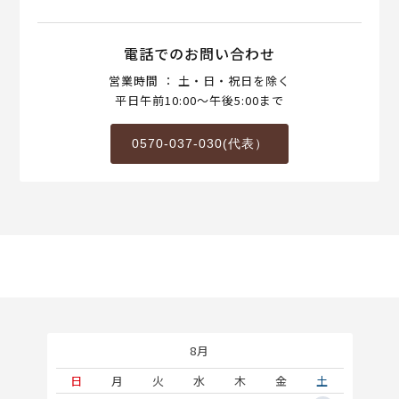
電話でのお問い合わせ
営業時間 ： 土・日・祝日を除く
平日午前10:00～午後5:00まで
0570-037-030(代表）
8月
土
日
月
火
水
木
金
土