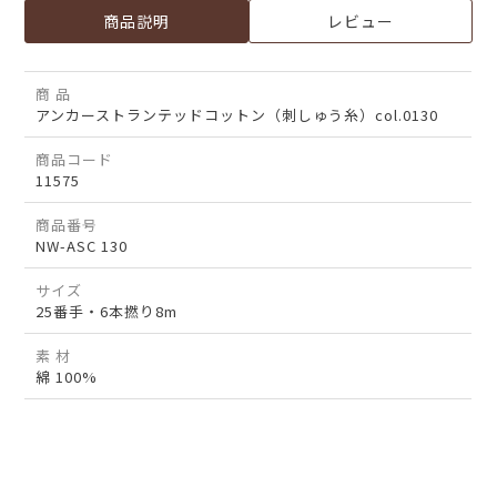
商品説明
レビュー
商 品
アンカーストランテッドコットン（刺しゅう糸）col.0130
商品コード
11575
商品番号
NW-ASC 130
サイズ
25番手・6本撚り8m
素 材
綿 100%