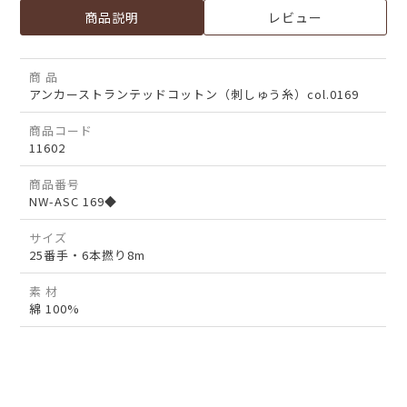
商品説明
レビュー
商 品
アンカーストランテッドコットン（刺しゅう糸）col.0169
商品コード
11602
商品番号
NW-ASC 169◆
サイズ
25番手・6本撚り8m
素 材
綿 100%