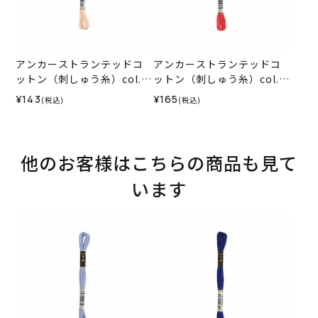
アンカーストランテッドコ
アンカーストランテッドコ
ットン（刺しゅう糸）col.1
ットン（刺しゅう糸）col.0
012
035
¥143
¥165
(税込)
(税込)
他のお客様はこちらの商品も見て
います