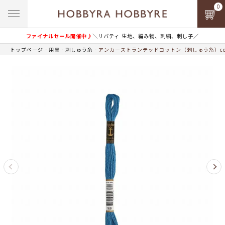
0
ファイナルセール開催中♪
＼リバティ 生地、編み物、刺繍、刺し子／
トップページ
用具
刺しゅう糸
アンカーストランテッドコットン（刺しゅう糸）col.