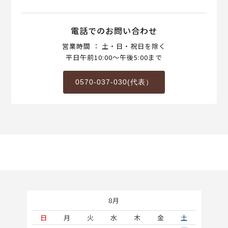
電話でのお問い合わせ
営業時間 ： 土・日・祝日を除く
平日午前10:00～午後5:00まで
0570-037-030(代表）
8月
土
日
月
火
水
木
金
土