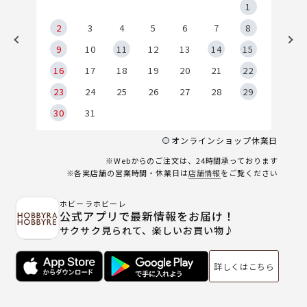
5
1
2
2
3
4
5
6
7
8
9
9
10
11
12
13
14
15
6
16
17
18
19
20
21
22
23
24
25
26
27
28
29
30
31
オンラインショップ休業日
※Webからのご注文は、24時間承っております
※各実店舗の営業時間・休業日は
店舗情報
をご覧ください
ホビーラホビーレ
公式アプリで最新情報をお届け！
サクサク見られて、楽しいお買い物♪
詳しくはこちら