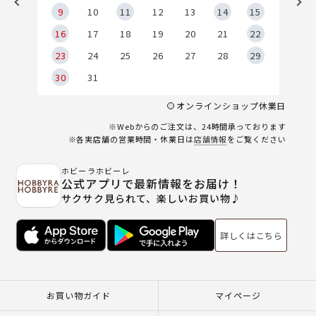
9
9
10
11
12
13
14
15
6
16
17
18
19
20
21
22
23
24
25
26
27
28
29
30
31
オンラインショップ休業日
※Webからのご注文は、24時間承っております
※各実店舗の営業時間・休業日は
店舗情報
をご覧ください
ホビーラホビーレ
公式アプリで最新情報をお届け！
サクサク見られて、楽しいお買い物♪
詳しくはこちら
お買い物ガイド
マイページ