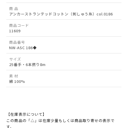
商 品
アンカーストランテッドコットン（刺しゅう糸）col.0186
商品コード
11609
商品番号
NW-ASC 186◆
サイズ
25番手・6本撚り8m
素 材
綿 100%
【在庫表示について】
この商品の「△」は在庫少量もしくは商品取り寄せの表示で
す。