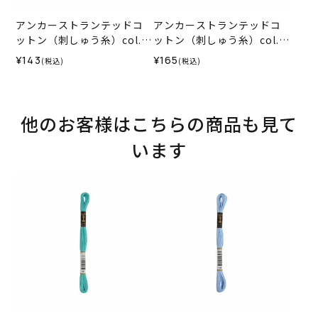
アンカーストランテッドコ
アンカーストランテッドコ
ットン（刺しゅう糸）col.1
ットン（刺しゅう糸）col.0
012
035
¥143
¥165
(税込)
(税込)
他のお客様はこちらの商品も見て
います