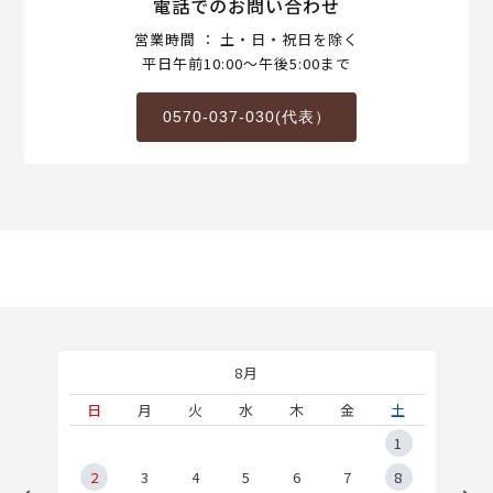
電話でのお問い合わせ
営業時間 ： 土・日・祝日を除く
平日午前10:00～午後5:00まで
0570-037-030(代表）
8月
土
日
月
火
水
木
金
土
5
1
2
2
3
4
5
6
7
8