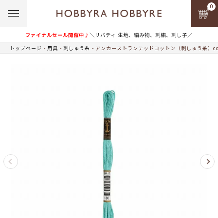
0
ファイナルセール開催中♪
＼リバティ 生地、編み物、刺繍、刺し子／
トップページ
用具
刺しゅう糸
アンカーストランテッドコットン（刺しゅう糸）col.