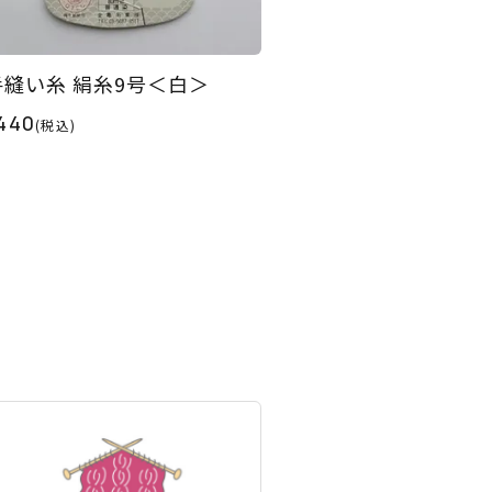
手縫い糸 絹糸9号＜白＞
440
(税込)