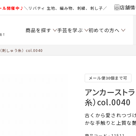
店舗情
ール開催中♪
＼リバティ 生地、編み物、刺繍、刺し子／
商品を探す
手芸を学ぶ
初めての方へ
料！
しゅう糸）col.0040
メール便30個まで可
アンカーストラ
糸）col.0040
古くから愛されつづけ
かな手触りと上質な
商品コード
11511