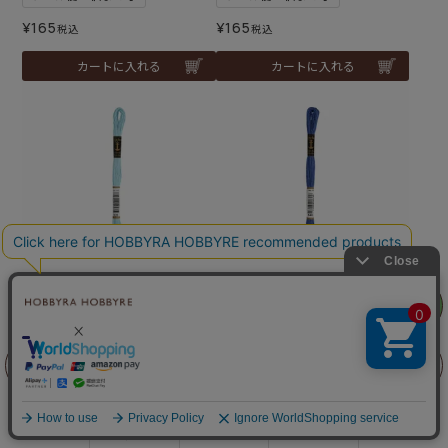
¥
165
¥
165
税込
税込
カートに入れる
カートに入れる
アンカーストランテッドコッ
アンカーストランテッドコッ
リリヤン
トン（刺しゅう糸）col.092
トン（刺しゅう糸）col.094
フェア
8
0
メール便30個まで可
メール便30個まで可
前に戻る
上に戻る
¥
165
¥
165
税込
税込
カートに入れる
カートに入れる
商品を探す
手芸を学ぶ
ガイド
店舗情報
ログイン