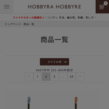
0
ファイナルセール開催中♪
＼リバティ 生地、編み物、刺繍、刺し子／
トップページ
商品一覧
商品一覧
おすすめ順
4447
件中
201
-
400
件表示
1
2
3
…
23