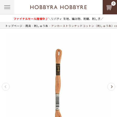
0
ファイナルセール開催中♪
＼リバティ 生地、編み物、刺繍、刺し子／
トップページ
用具
刺しゅう糸
アンカーストランテッドコットン（刺しゅう糸）col.