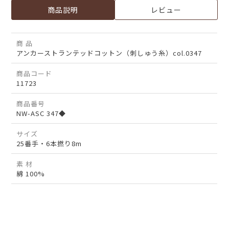
商品説明
レビュー
商 品
アンカーストランテッドコットン（刺しゅう糸）col.0347
商品コード
11723
商品番号
NW-ASC 347◆
サイズ
25番手・6本撚り8m
素 材
綿 100%