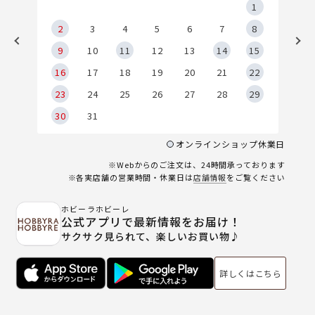
5
1
2
2
3
4
5
6
7
8
9
9
10
11
12
13
14
15
6
16
17
18
19
20
21
22
23
24
25
26
27
28
29
30
31
オンラインショップ休業日
※Webからのご注文は、24時間承っております
※各実店舗の営業時間・休業日は
店舗情報
をご覧ください
ホビーラホビーレ
公式アプリで最新情報をお届け！
サクサク見られて、楽しいお買い物♪
詳しくはこちら