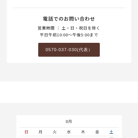
電話でのお問い合わせ
営業時間 ： 土・日・祝日を除く
平日午前10:00～午後5:00まで
0570-037-030(代表）
8月
土
日
月
火
水
木
金
土