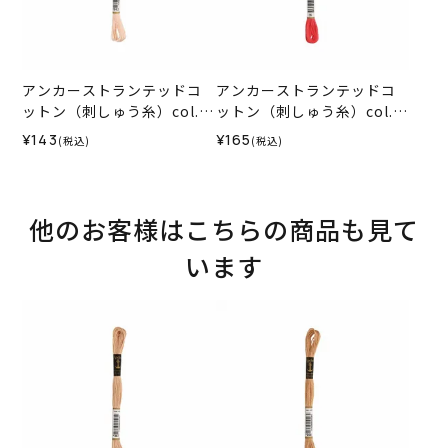
アンカーストランテッドコ
アンカーストランテッドコ
ットン（刺しゅう糸）col.1
ットン（刺しゅう糸）col.0
012
035
¥143
¥165
(税込)
(税込)
他のお客様はこちらの商品も見て
います