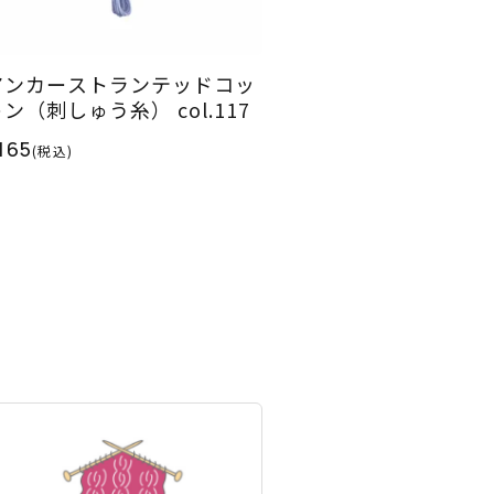
アンカーストランテッドコッ
ン（刺しゅう糸） col.117
165
(税込)