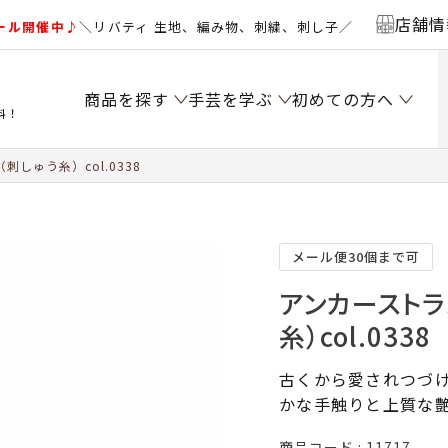
店舗情
ール開催中♪
＼リバティ 生地、編み物、刺繍、刺し子／
商品を探す
手芸を学ぶ
初めての方へ
料！
しゅう糸）col.0338
メール便30個まで可
アンカーストラ
糸）col.0338
古くから愛されつづけ
かな手触りと上質な
商品コード
11717