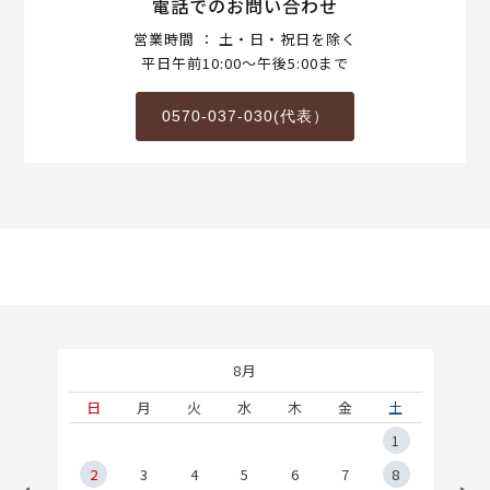
電話でのお問い合わせ
営業時間 ： 土・日・祝日を除く
平日午前10:00～午後5:00まで
0570-037-030(代表）
8月
土
日
月
火
水
木
金
土
5
1
2
2
3
4
5
6
7
8