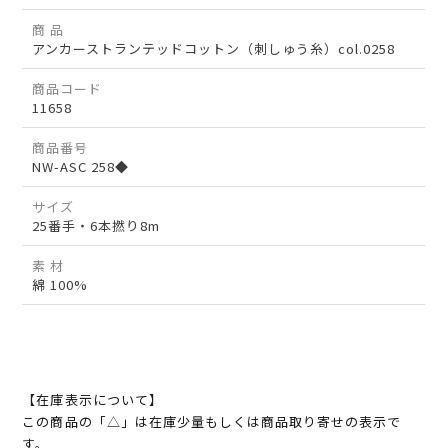
商 品
アンカーストランテッドコットン（刺しゅう糸）col.0258
商品コード
11658
商品番号
NW-ASC 258◆
サイズ
25番手・6本撚り8m
素 材
綿 100%
【在庫表示について】
この商品の「△」は在庫少量もしくは商品取り寄せの表示で
す。