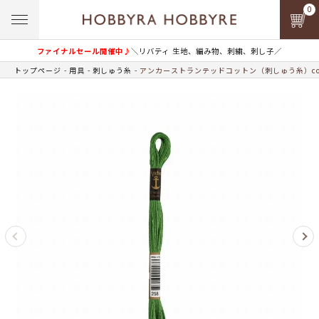
0
ファイナルセール開催中♪
＼リバティ 生地、編み物、刺繍、刺し子／
トップページ
用具
刺しゅう糸
アンカーストランテッドコットン（刺しゅう糸）col.