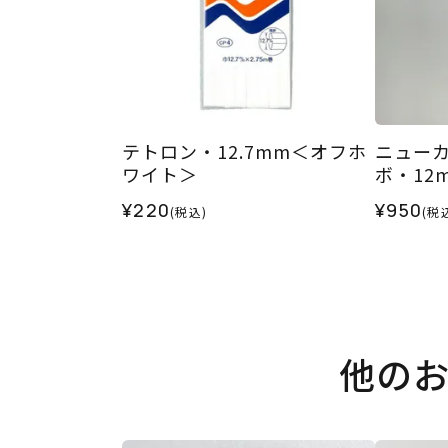
テトロン・12.7mm＜オフホ
ニューカ
ワイト＞
ボ・12
¥220
¥950
(税込)
(税
他の