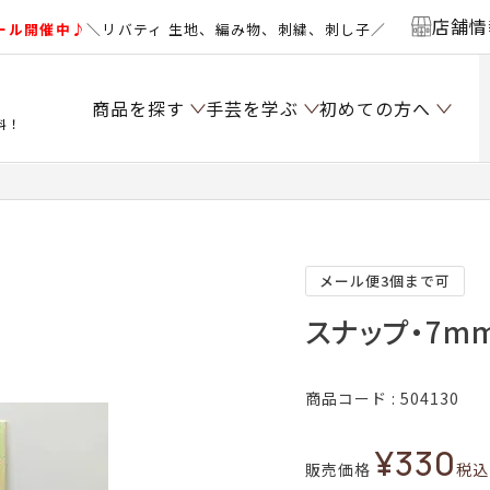
店舗情
ール開催中♪
＼リバティ 生地、編み物、刺繍、刺し子／
商品を探す
手芸を学ぶ
初めての方へ
料！
メール便3個まで可
スナップ・7m
商品コード
504130
¥
330
販売価格
税込