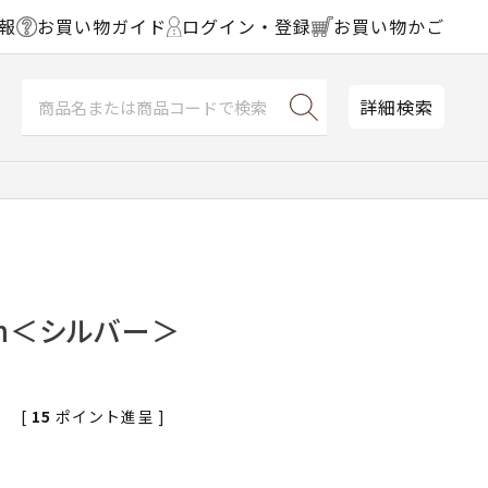
報
お買い物ガイド
ログイン・登録
お買い物かご
詳細検索
m＜シルバー＞
[
15
ポイント進呈 ]