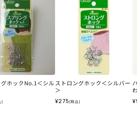
グホックNo.1＜シル
ストロングホック＜シルバー
＞
¥275
¥
込)
(税込)