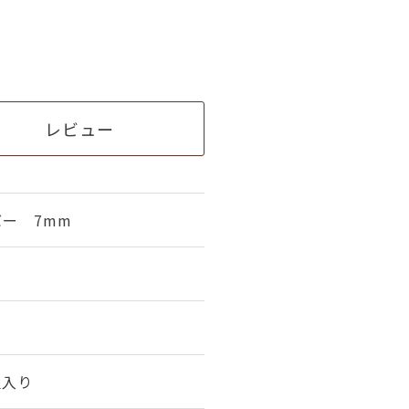
レビュー
ー 7mm
組入り