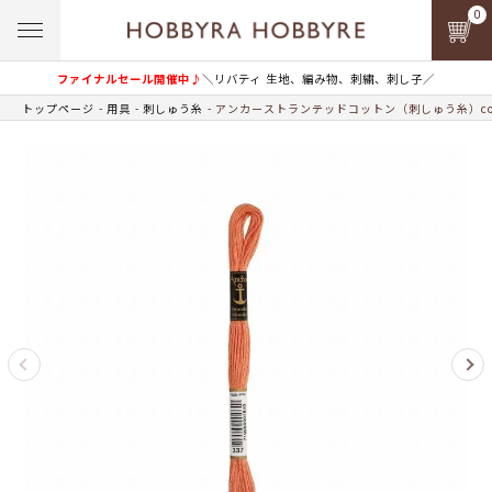
0
ファイナルセール開催中♪
＼リバティ 生地、編み物、刺繍、刺し子／
トップページ
用具
刺しゅう糸
アンカーストランテッドコットン（刺しゅう糸）col.