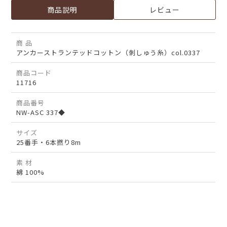
商品説明
レビュー
商 品
アンカーストランテッドコットン（刺しゅう糸）col.0337
商品コード
11716
商品番号
NW-ASC 337◆
サイズ
25番手・6本撚り8m
素 材
綿 100%