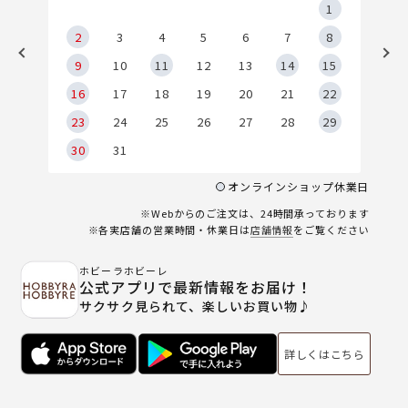
5
1
2
2
3
4
5
6
7
8
9
9
10
11
12
13
14
15
6
16
17
18
19
20
21
22
23
24
25
26
27
28
29
30
31
オンラインショップ休業日
※Webからのご注文は、24時間承っております
※各実店舗の営業時間・休業日は
店舗情報
をご覧ください
ホビーラホビーレ
公式アプリで最新情報をお届け！
サクサク見られて、楽しいお買い物♪
詳しくはこちら