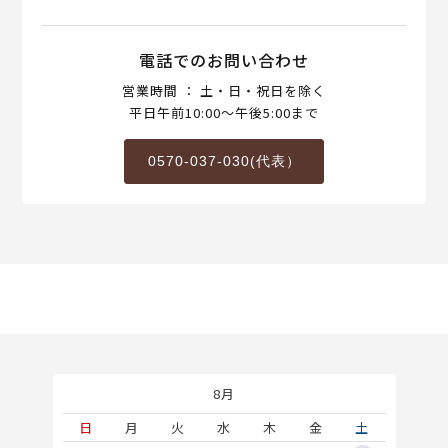
電話でのお問い合わせ
営業時間 ： 土・日・祝日を除く
平日午前10:00～午後5:00まで
0570-037-030(代表）
8月
土
日
月
火
水
木
金
土