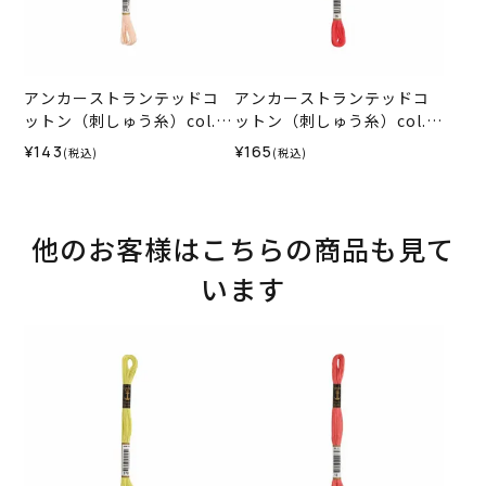
アンカーストランテッドコ
アンカーストランテッドコ
ットン（刺しゅう糸）col.1
ットン（刺しゅう糸）col.0
012
035
¥143
¥165
(税込)
(税込)
他のお客様はこちらの商品も見て
います