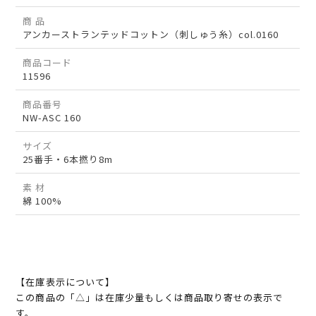
商 品
アンカーストランテッドコットン（刺しゅう糸）col.0160
商品コード
11596
商品番号
NW-ASC 160
サイズ
25番手・6本撚り8m
素 材
綿 100%
【在庫表示について】
この商品の「△」は在庫少量もしくは商品取り寄せの表示で
す。