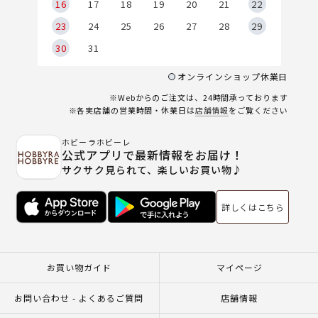
6
16
17
18
19
20
21
22
23
24
25
26
27
28
29
30
31
オンラインショップ休業日
※Webからのご注文は、24時間承っております
※各実店舗の営業時間・休業日は
店舗情報
をご覧ください
ホビーラホビーレ
公式アプリで最新情報をお届け！
サクサク見られて、楽しいお買い物♪
詳しくはこちら
お買い物ガイド
マイページ
お問い合わせ - よくあるご質問
店舗情報