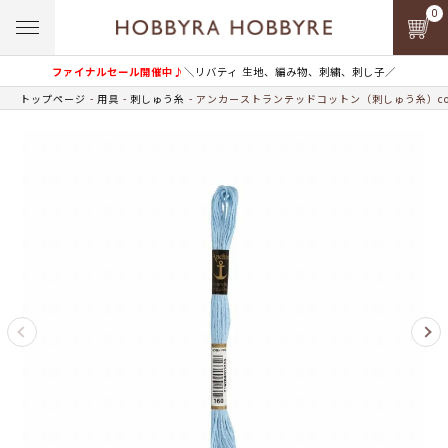
0
ファイナルセール開催中♪
＼リバティ 生地、編み物、刺繍、刺し子／
トップページ
用具
刺しゅう糸
アンカーストランテッドコットン（刺しゅう糸）col.