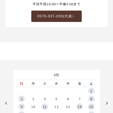
平日午前10:00～午後5:00まで
0570-037-030(代表）
8月
土
日
月
火
水
木
金
土
5
1
2
2
3
4
5
6
7
8
9
9
10
11
12
13
14
15