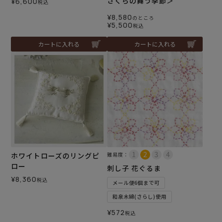
さくらの舞う季節＞
¥
6,600
税込
¥
8,580
のところ
¥
5,500
税込
カートに入れる
カートに入れる
ホワイトローズのリングピ
難易度：
ロー
刺し子 花ぐるま
¥
8,360
税込
メール便6個まで可
和泉木綿(さらし)使用
¥
572
税込