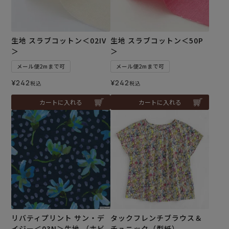
生地 スラブコットン＜02IV
生地 スラブコットン＜50P
＞
＞
メール便2mまで可
メール便2mまで可
¥
242
¥
242
税込
税込
カートに入れる
カートに入れる
リバティプリント サン・デ
タックフレンチブラウス＆
イジー＜03N＞生地 （ホビ
チュニック（型紙）