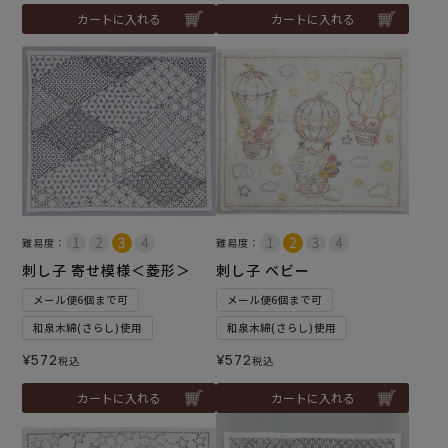
カートに入れる
カートに入れる
難易度：
難易度：
刺し子 寄せ模様＜菱形＞
刺し子 ベビー
メール便6個まで可
メール便6個まで可
和泉木綿(さらし)使用
和泉木綿(さらし)使用
¥
572
¥
572
税込
税込
カートに入れる
カートに入れる