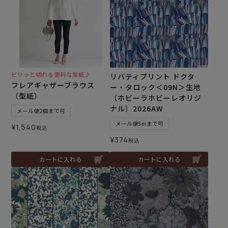
ピリッと切れる便利な型紙♪
リバティプリント ドクタ
フレアギャザーブラウス
ー・タロック＜09N＞生地
（型紙）
（ホビーラホビーレオリジ
ナル）2026AW
メール便2個まで可
メール便5mまで可
¥
1,540
税込
¥
374
税込
カートに入れる
カートに入れる