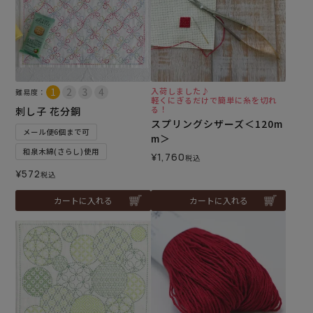
入荷しました♪
難易度：
軽くにぎるだけで簡単に糸を切れ
る！
刺し子 花分銅
スプリングシザーズ＜120m
メール便6個まで可
m＞
和泉木綿(さらし)使用
¥
1,760
税込
¥
572
税込
カートに入れる
カートに入れる