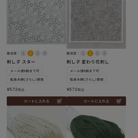
難易度：
難易度：
刺し子 スター
刺し子 変わり花刺し
メール便6個まで可
メール便6個まで可
和泉木綿(さらし)使用
和泉木綿(さらし)使用
¥
572
¥
572
税込
税込
カートに入れる
カートに入れる