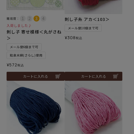
難易度：
刺し子糸 アカ＜103＞
入荷しました♪
メール便10個まで可
刺し子 寄せ模様＜丸がさね
¥
308
＞
税込
メール便6個まで可
和泉木綿(さらし)使用
¥
572
税込
カートに入れる
カートに入れる