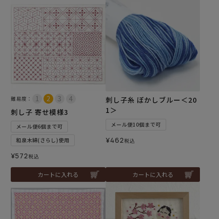
難易度：
刺し子糸 ぼかしブルー＜20
1＞
刺し子 寄せ模様3
メール便10個まで可
メール便6個まで可
¥
462
和泉木綿(さらし)使用
税込
¥
572
税込
カートに入れる
カートに入れる