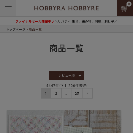
0
ファイナルセール開催中♪
＼リバティ 生地、編み物、刺繍、刺し子／
トップページ
商品一覧
商品一覧
レビュー順
4447
件中
1
-
200
件表示
1
2
…
23