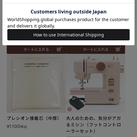
入荷しました♪
メール便10個まで可
刺し子 あじさい刺し
¥
308
税込
メール便6個まで可
和泉木綿(さらし)使用
¥
572
税込
カートに入れる
カートに入れる
プレシオン接着芯（中厚）
大人のための、気分がアガ
るミシン（フットコントロ
¥
1,100
税込
ーラーセット）