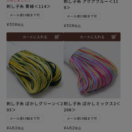
入荷しました♪
刺し子糸 アクアブルー＜11
刺し子糸 黄緑＜114＞
9＞
メール便10個まで可
メール便10個まで可
¥
308
税込
¥
308
税込
カートに入れる
カートに入れる
刺し子糸 ぼかしグリーン＜2
刺し子糸 ぼかしミックス2＜
03＞
206＞
メール便10個まで可
メール便10個まで可
¥
462
¥
462
税込
税込