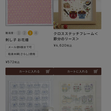
難易度：
クロスステッチフレーム＜
節分のリース＞
刺し子 お花畑
¥
4,620
税込
メール便6個まで可
和泉木綿(さらし)使用
¥
572
税込
カートに入れる
カートに入れる