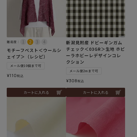
難易度：
新潟見附産 ドビーギンガム
チェック＜03GR＞生地 ホビ
モチーフベスト＜ウールシ
ーラホビーレデザインコレ
ェイプ＞（レシピ）
クション
メール便10個まで可
メール便2mまで可
¥
110
税込
¥
308
税込
カートに入れる
カートに入れる