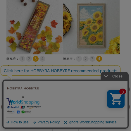
難易度：
難易度：
クロスステッチフレーム＜
クロスステッチフレーム＜
森の中へ＞
夏の通り道＞
¥
9,460
¥
9,350
税込
税込
リリヤン
フェア
カートに入れる
カートに入れる
前に戻る
上に戻る
商品を探す
手芸を学ぶ
ガイド
店舗情報
ログイン