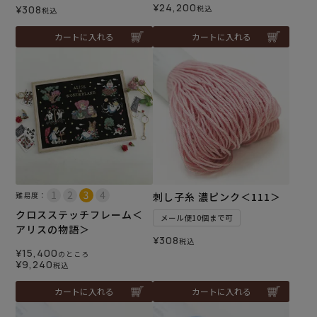
¥
24,200
¥
308
税込
税込
カートに入れる
カートに入れる
難易度：
刺し子糸 濃ピンク＜111＞
クロスステッチフレーム＜
メール便10個まで可
アリスの物語＞
¥
308
税込
¥
15,400
のところ
¥
9,240
税込
カートに入れる
カートに入れる