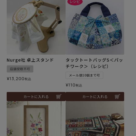
Nurge社 卓上スタンド
タックトートバッグS＜パッ
チワーク＞（レシピ）
店舗受取不可
メール便10個まで可
¥
13,200
税込
¥
110
税込
カートに入れる
カートに入れる