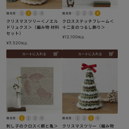
難易度：
難易度：
クリスマスツリー＜ノエル
クロスステッチフレーム＜
ドリュクス＞（編み物 材料
十二支のつるし飾り＞
セット）
¥
12,100
税込
¥
3,520
税込
カートに入れる
カートに入れる
難易度：
難易度：
刺し子のクロス＜鶴と亀＞
クリスマスツリー（編み物