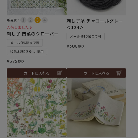
難易度：
刺し子糸 チャコールグレー
＜124＞
入荷しました♪
刺し子 四葉のクローバー
メール便10個まで可
メール便6個まで可
¥
308
税込
和泉木綿(さらし)使用
¥
572
税込
カートに入れる
カートに入れる