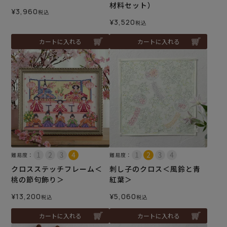
材料セット）
¥
3,960
税込
¥
3,520
税込
カートに入れる
カートに入れる
難易度：
難易度：
クロスステッチフレーム＜
刺し子のクロス＜風鈴と青
桃の節句飾り＞
紅葉＞
¥
13,200
¥
5,060
税込
税込
カートに入れる
カートに入れる