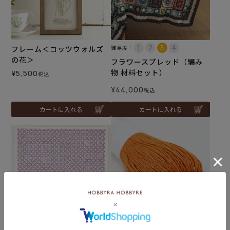
フレーム＜コッツウォルズ
難易度：
の花＞
フラワースプレッド（編み
物 材料セット）
¥
5,500
税込
¥
44,000
税込
カートに入れる
カートに入れる
難易度：
刺し子糸 オレンジ＜120＞