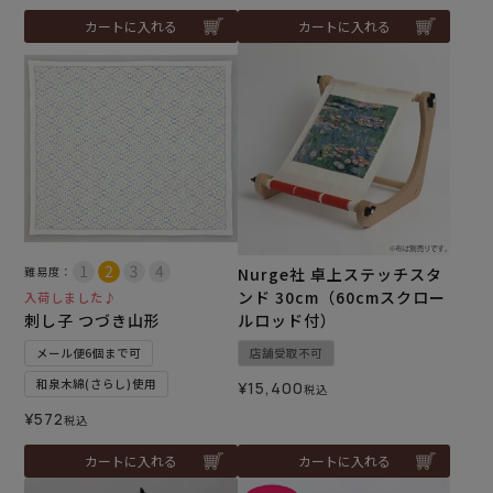
カートに入れる
カートに入れる
難易度：
Nurge社 卓上ステッチスタ
ンド 30cm（60cmスクロー
入荷しました♪
刺し子 つづき山形
ルロッド付）
メール便6個まで可
店舗受取不可
和泉木綿(さらし)使用
¥
15,400
税込
¥
572
税込
カートに入れる
カートに入れる