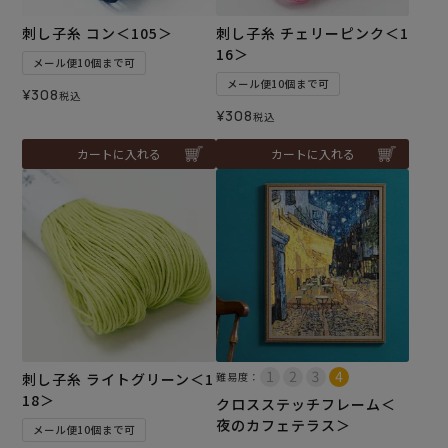
刺し子糸 コン＜105＞
刺し子糸 チェリーピンク＜1
16＞
メール便10個まで可
メール便10個まで可
¥
308
税込
¥
308
税込
カートに入れる
カートに入れる
刺し子糸 ライトグリーン＜1
難易度：
18＞
クロスステッチフレーム＜
夜のカフェテラス＞
メール便10個まで可