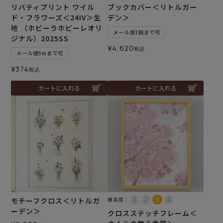
リバティプリント ワイル
ブックカバー＜リトルガー
ド・フラワーズ＜24IV＞生
デン＞
地 （ホビーラホビーレオリ
メール便1個まで可
ジナル）2025SS
¥
4,620
税込
メール便5mまで可
¥
374
税込
カートに入れる
カートに入れる
モチーフクロス＜リトルガ
難易度：
ーデン＞
クロスステッチフレーム＜