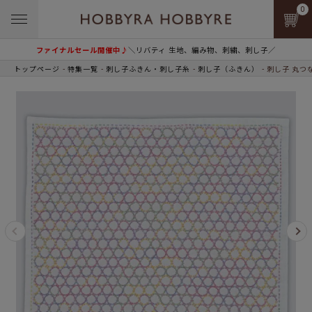
0
ファイナルセール開催中♪
＼リバティ 生地、編み物、刺繍、刺し子／
トップページ
特集一覧
刺し子ふきん・刺し子糸
刺し子（ふきん）
刺し子 丸つ