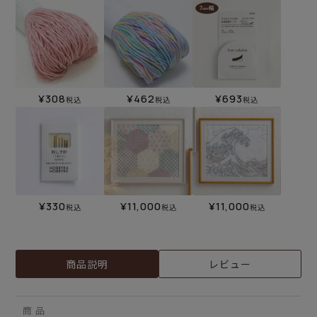
¥
308
¥
462
¥
693
税込
税込
税込
¥
330
¥
11,000
¥
11,000
税込
税込
税込
商品説明
レビュー
商 品