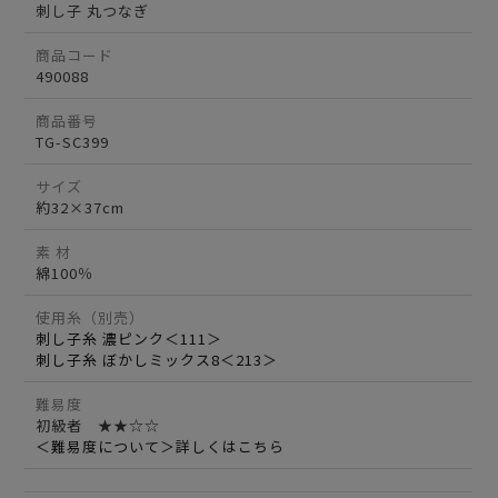
刺し子 丸つなぎ
商品コード
490088
商品番号
TG-SC399
サイズ
約32×37cm
素 材
綿100％
使用糸（別売）
刺し子糸 濃ピンク＜111＞
刺し子糸 ぼかしミックス8＜213＞
難易度
初級者 ★★☆☆
＜難易度について＞詳しくはこちら