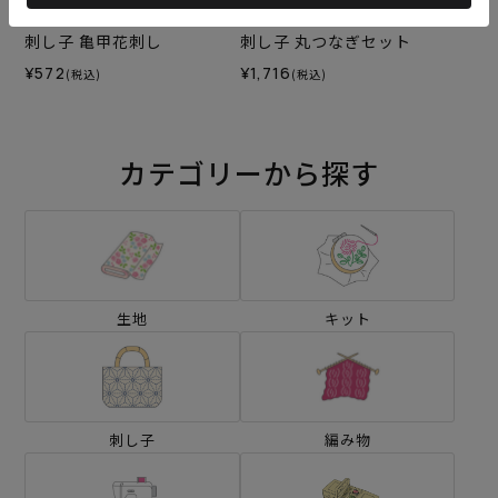
刺し子 亀甲花刺し
刺し子 丸つなぎセット
¥572
¥1,716
(税込)
(税込)
カテゴリーから探す
生地
キット
刺し子
編み物