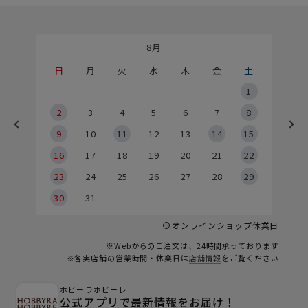
8月
土
日
月
火
水
木
金
土
5
1
2
2
3
4
5
6
7
8
9
9
10
11
12
13
14
15
6
16
17
18
19
20
21
22
23
24
25
26
27
28
29
30
31
オンラインショップ休業日
※Webからのご注文は、24時間承っております
※各実店舗の営業時間・休業日は
店舗情報
をご覧ください
ホビーラホビーレ
公式アプリで最新情報をお届け！