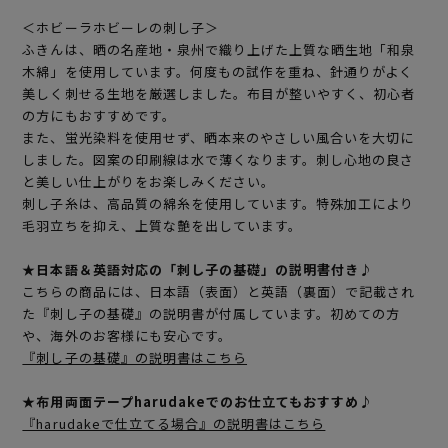
＜ホビーラホビーレの刺し子＞
ふきんは、晒の名産地・泉州で織り上げた上質な晒生地「和泉
木綿」を使用しています。何度もの試作を重ね、針通りがよく
美しく刺せる生地を厳選しました。布目が整いやすく、初心者
の方にもおすすめです。
また、蛍光染料を使用せず、晒本来のやさしい風合いを大切に
しました。図案の印刷線は水で薄くなります。刺し心地の良さ
と美しい仕上がりをお楽しみください。
刺し子糸は、高品質の綿糸を使用しています。特殊加工により
毛羽立ちを抑え、上質な艶を出しています。
★日本語＆英語対応の「刺し子の基礎」の説明書付き♪
こちらの商品には、日本語（表面）と英語（裏面）で記載され
た『刺し子の基礎』の説明書が付属しています。初めての方
や、海外のお客様にも安心です。
『刺し子の基礎』の説明書はこちら
★布用両面テープharudakeでのお仕立てもおすすめ♪
『harudakeで仕立てる場合』の説明書はこちら