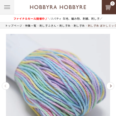
0
ファイナルセール開催中♪
＼リバティ 生地、編み物、刺繍、刺し子／
トップページ
特集一覧
刺し子ふきん・刺し子糸
刺し子糸
刺し子糸 ぼかしミック