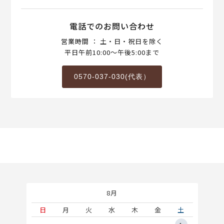
電話でのお問い合わせ
営業時間 ： 土・日・祝日を除く
平日午前10:00～午後5:00まで
0570-037-030(代表）
8月
土
日
月
火
水
木
金
土