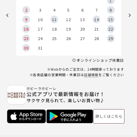
5
1
2
2
3
4
5
6
7
8
9
9
10
11
12
13
14
15
6
16
17
18
19
20
21
22
23
24
25
26
27
28
29
30
31
オンラインショップ休業日
※Webからのご注文は、24時間承っております
※各実店舗の営業時間・休業日は
店舗情報
をご覧ください
ホビーラホビーレ
公式アプリで最新情報をお届け！
サクサク見られて、楽しいお買い物♪
詳しくはこちら