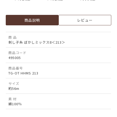
商品説明
レビュー
商 品
刺し子糸 ぼかしミックス8＜213＞
商品コード
495005
商品番号
TG-OT HHMS 213
サイズ
約56m
素 材
綿100％