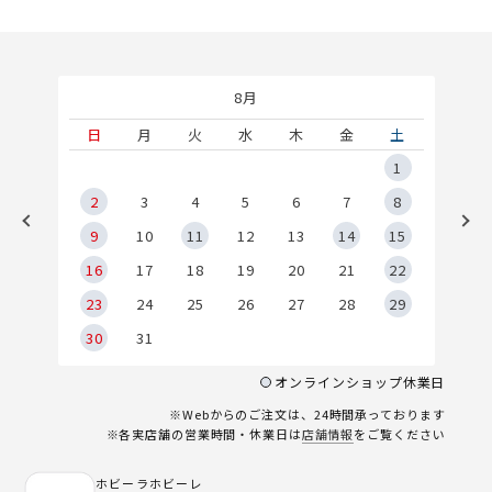
8月
土
日
月
火
水
木
金
土
5
1
2
2
3
4
5
6
7
8
9
9
10
11
12
13
14
15
6
16
17
18
19
20
21
22
23
24
25
26
27
28
29
30
31
オンラインショップ休業日
※Webからのご注文は、24時間承っております
※各実店舗の営業時間・休業日は
店舗情報
をご覧ください
ホビーラホビーレ