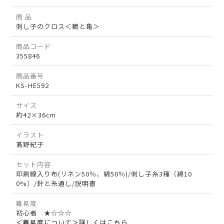
商 品
刺し子のクロス＜鶴と亀＞
商品コード
355846
商品番号
KS-HE592
サイズ
約42×36cm
イラスト
髙野紀子
セット内容
印刷線入り布(リネン50％、綿50％)/刺し子糸3種（綿10
0%）/針と糸通し/説明書
難易度
初心者 ★☆☆☆
＜難易度について＞詳しくはこちら