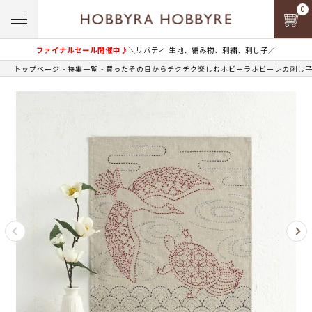
0
ファイナルセール開催中♪
＼リバティ 生地、編み物、刺繍、刺し子／
トップページ
特集一覧
買ったその日からチクチク楽しむホビーラホビーレの刺し