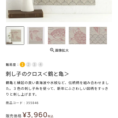
画像拡大
難易度：
刺し子のクロス＜鶴と亀＞
鶴亀と縁起の良い青海波や水紋など、伝統柄を組み合わせまし
た。３色の刺し子糸を使って、新年にふさわしい図柄をすっき
りと刺し上げます。
商品コード
355846
¥
3,960
販売価格
税込