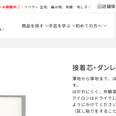
店舗情
ール開催中♪
＼リバティ 生地、編み物、刺繍、刺し子／
商品を探す
手芸を学ぶ
初めての方へ
料！
接着芯・ダン
薄地から厚地まで、
す。
はがれにくく、外観
アイロンはドライで12
ようにかけてくださ
（試し貼りをするこ