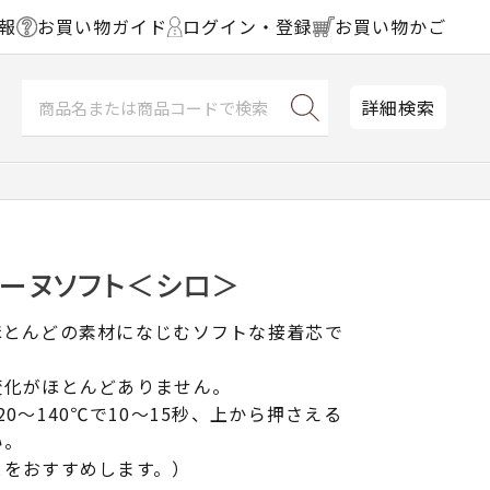
報
お買い物ガイド
ログイン・登録
お買い物かご
詳細検索
レーヌソフト＜シロ＞
ほとんどの素材になじむソフトな接着芯で
変化がほとんどありません。
0～140℃で10～15秒、上から押さえる
い。
とをおすすめします。）