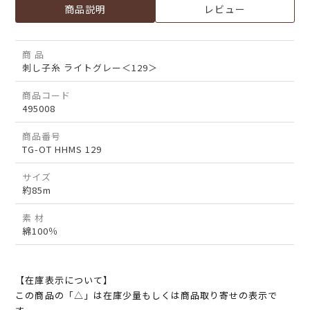
商品説明
レビュー
商 品
刺し子糸 ライトグレー＜129＞
商品コード
495008
商品番号
TG-OT HHMS 129
サイズ
約85m
素 材
綿100％
【在庫表示について】
この商品の「△」は在庫少量もしくは商品取り寄せの表示で