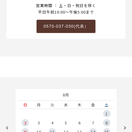
営業時間 ： 土・日・祝日を除く
平日午前10:00～午後5:00まで
0570-037-030(代表）
8月
土
日
月
火
水
木
金
土
5
1
2
2
3
4
5
6
7
8
9
9
10
11
12
13
14
15