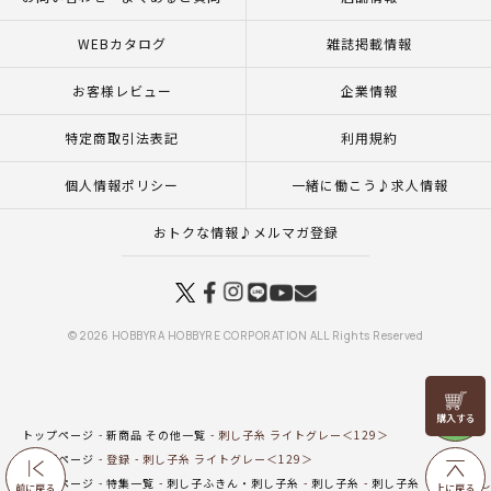
WEBカタログ
雑誌掲載情報
お客様レビュー
企業情報
特定商取引法表記
利用規約
個人情報ポリシー
一緒に働こう♪求人情報
おトクな情報♪メルマガ登録
© 2026 HOBBYRA HOBBYRE CORPORATION ALL Rights Reserved
リリヤン
フェア
トップページ
新商品 その他一覧
刺し子糸 ライトグレー＜129＞
トップページ
登録
刺し子糸 ライトグレー＜129＞
トップページ
特集一覧
刺し子ふきん・刺し子糸
刺し子糸
刺し子糸 単色
刺し
前に戻る
上に戻る