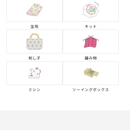
生地
キット
刺し子
編み物
ミシン
ソーイングボックス