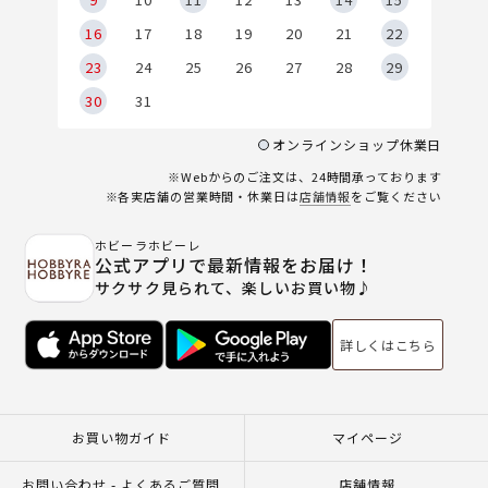
6
16
17
18
19
20
21
22
23
24
25
26
27
28
29
30
31
オンラインショップ休業日
※Webからのご注文は、24時間承っております
※各実店舗の営業時間・休業日は
店舗情報
をご覧ください
ホビーラホビーレ
公式アプリで最新情報をお届け！
サクサク見られて、楽しいお買い物♪
詳しくはこちら
お買い物ガイド
マイページ
お問い合わせ - よくあるご質問
店舗情報