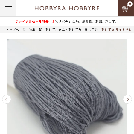
0
ファイナルセール開催中♪
＼リバティ 生地、編み物、刺繍、刺し子／
トップページ
特集一覧
刺し子ふきん・刺し子糸
刺し子糸
刺し子糸 ライトグレー