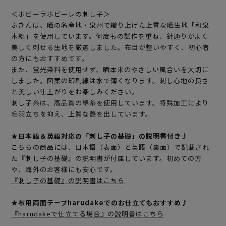
＜ホビーラホビーレの刺し子＞
ふきんは、晒の名産地・泉州で織り上げた上質な晒生地「和泉
木綿」を使用しています。何度もの試作を重ね、針通りがよく
美しく刺せる生地を厳選しました。布目が整いやすく、初心者
の方にもおすすめです。
また、蛍光染料を使用せず、晒本来のやさしい風合いを大切に
しました。図案の印刷線は水で薄くなります。刺し心地の良さ
と美しい仕上がりをお楽しみください。
刺し子糸は、高品質の綿糸を使用しています。特殊加工により
毛羽立ちを抑え、上質な艶を出しています。
★日本語＆英語対応の「刺し子の基礎」の説明書付き♪
こちらの商品には、日本語（表面）と英語（裏面）で記載され
た『刺し子の基礎』の説明書が付属しています。初めての方
や、海外のお客様にも安心です。
『刺し子の基礎』の説明書はこちら
★布用両面テープharudakeでのお仕立てもおすすめ♪
『harudakeで仕立てる場合』の説明書はこちら