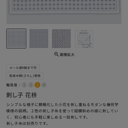
画像拡大
メール便6個まで可
和泉木綿(さらし)使用
難易度：
刺し子 花枡
シンプルな格子に簡略化した小花を刺し重ねるモダンな幾何学
模様の図柄。２色の刺し子糸を使って縦横斜めの順に刺してい
く、初心者にも手軽に楽しめる一目刺しです。
刺し子糸は別売りです。