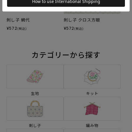
刺し子 網代
刺し子 クロス方眼
¥572
¥572
(税込)
(税込)
カテゴリーから探す
生地
キット
刺し子
編み物