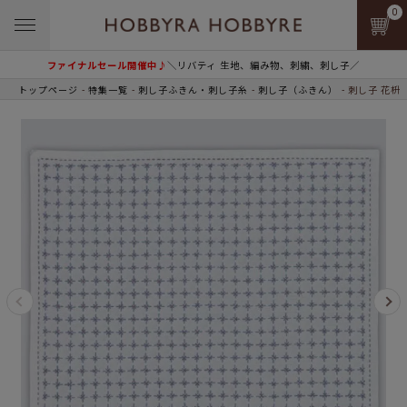
0
ファイナルセール開催中♪
＼リバティ 生地、編み物、刺繍、刺し子／
トップページ
特集一覧
刺し子ふきん・刺し子糸
刺し子（ふきん）
刺し子 花枡