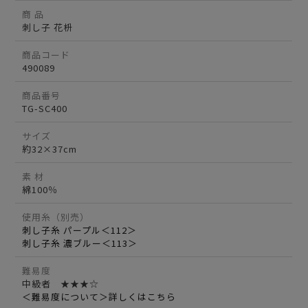
商 品
刺し子 花枡
商品コード
490089
商品番号
TG-SC400
サイズ
約32×37cm
素 材
綿100％
使用糸（別売）
刺し子糸 パープル＜112＞
刺し子糸 濃ブルー＜113＞
難易度
中級者 ★★★☆
＜難易度について＞詳しくはこちら