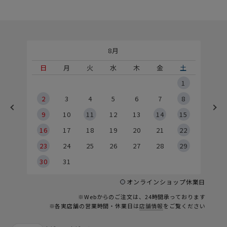
8月
土
日
月
火
水
木
金
土
5
1
2
2
3
4
5
6
7
8
9
9
10
11
12
13
14
15
6
16
17
18
19
20
21
22
23
24
25
26
27
28
29
30
31
オンラインショップ休業日
※Webからのご注文は、24時間承っております
※各実店舗の営業時間・休業日は
店舗情報
をご覧ください