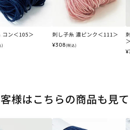
 コン＜105＞
刺し子糸 濃ピンク＜111＞
¥308
込)
(税込)
¥
お客様はこちらの商品も見て