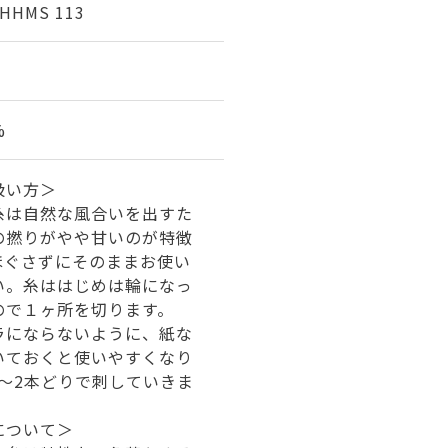
 HHMS 113
%
扱い方＞
糸は自然な風合いを出すた
の撚りがやや甘いのが特徴
ほぐさずにそのままお使い
い。糸ははじめは輪になっ
ので１ヶ所を切ります。
ラにならないように、紙な
いておくと使いやすくなり
1～2本どりで刺していきま
について＞