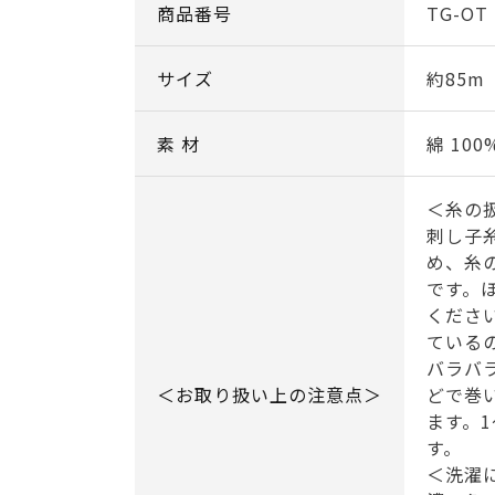
商品番号
TG-OT
サイズ
約85m
素 材
綿 100
＜糸の
刺し子
め、糸
です。
くださ
ている
バラバ
＜お取り扱い上の注意点＞
どで巻
ます。
す。
＜洗濯