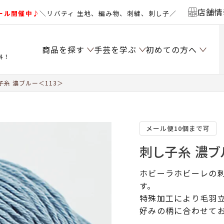
店舗情
ール開催中♪
＼リバティ 生地、編み物、刺繍、刺し子／
商品を探す
手芸を学ぶ
初めての方へ
料！
糸 濃ブルー＜113＞
メール便10個まで可
刺し子糸 濃ブ
ホビーラホビーレの
す。
特殊加工により毛羽
好みの柄に合わせて