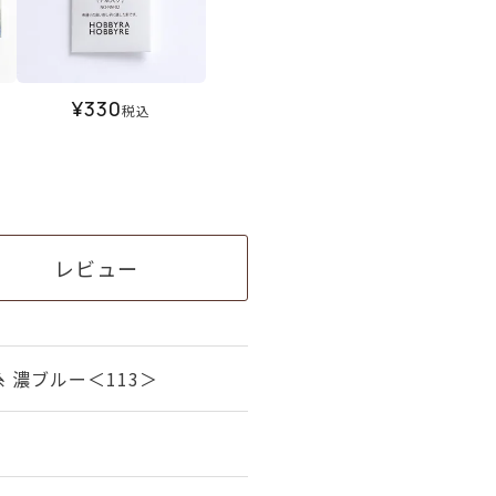
¥
330
税込
レビュー
 濃ブルー＜113＞