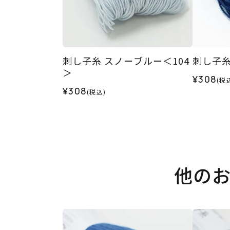
刺し子糸 スノーブルー＜104
刺し子糸
＞
¥308
(税
¥308
(税込)
他の