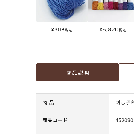
¥
308
¥
6,820
税込
税込
商品説明
商 品
刺し子糸
商品コード
452080