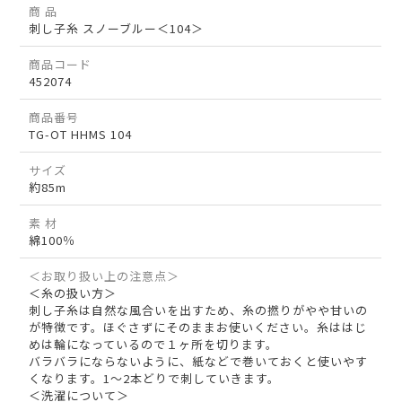
商 品
刺し子糸 スノーブルー＜104＞
商品コード
452074
商品番号
TG-OT HHMS 104
サイズ
約85m
素 材
綿100％
＜お取り扱い上の注意点＞
＜糸の扱い方＞
刺し子糸は自然な風合いを出すため、糸の撚りがやや甘いの
が特徴です。ほぐさずにそのままお使いください。糸ははじ
めは輪になっているので１ヶ所を切ります。
バラバラにならないように、紙などで巻いておくと使いやす
くなります。1～2本どりで刺していきます。
＜洗濯について＞