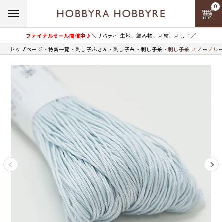
0
ファイナルセール開催中♪
＼リバティ 生地、編み物、刺繍、刺し子／
トップページ
特集一覧
刺し子ふきん・刺し子糸
刺し子糸
刺し子糸 スノーブルー