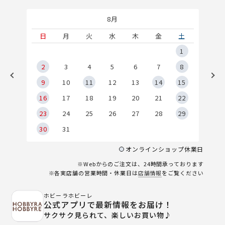
8月
土
日
月
火
水
木
金
土
5
1
2
2
3
4
5
6
7
8
9
9
10
11
12
13
14
15
6
16
17
18
19
20
21
22
23
24
25
26
27
28
29
30
31
オンラインショップ休業日
※Webからのご注文は、24時間承っております
※各実店舗の営業時間・休業日は
店舗情報
をご覧ください
ホビーラホビーレ
公式アプリで最新情報をお届け！
サクサク見られて、楽しいお買い物♪