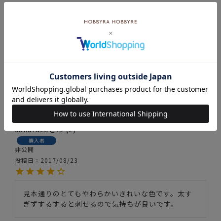
ひでにゃん
3
購入者
非公開
投稿日
2020/04/17
発色がよく、他にはない色合いです。少しスモーキ
ーな感じが作品に上品な風味を加えてくれます。
sakuraco
2
購入者
非公開
投稿日
2017/08/23
見本通りのとてもやわらかいきれいな色です。太す
ぎずするすると刺せるので気持ちが良いです。