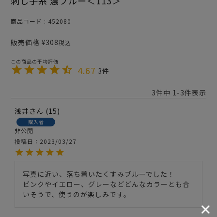
刺し子糸 濃ブルー＜113＞
商品コード
452080
販売価格
¥
308
税込
4.67
3
3
件中
1
-
3
件表示
浅井
15
購入者
非公開
投稿日
2023/03/27
写真に近い、落ち着いたくすみブルーでした！

ピンクやイエロー、グレーなどどんなカラーとも合
いそうで、使うのが楽しみです。