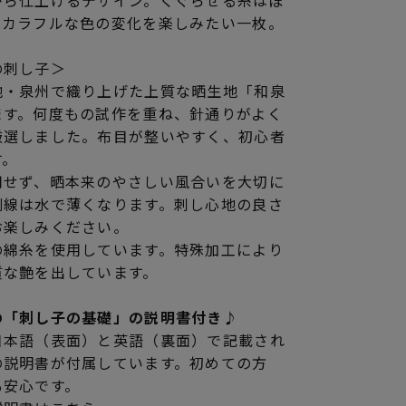
がら仕上げるデザイン。くぐらせる糸はぼ
、カラフルな色の変化を楽しみたい一枚。
の刺し子＞
地・泉州で織り上げた上質な晒生地「和泉
ます。何度もの試作を重ね、針通りがよく
厳選しました。布目が整いやすく、初心者
す。
用せず、晒本来のやさしい風合いを大切に
刷線は水で薄くなります。刺し心地の良さ
お楽しみください。
の綿糸を使用しています。特殊加工により
質な艶を出しています。
の「刺し子の基礎」の説明書付き♪
日本語（表面）と英語（裏面）で記載され
の説明書が付属しています。初めての方
も安心です。