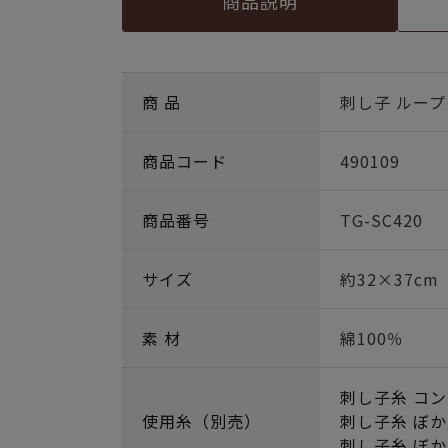
商品説明
商 品
刺し子 ループ
商品コード
490109
商品番号
TG-SC420
サイズ
約32×37cm
素 材
綿100％
刺し子糸 コン
使用糸（別売）
刺し子糸 ぼか
刺し子糸 ぼか