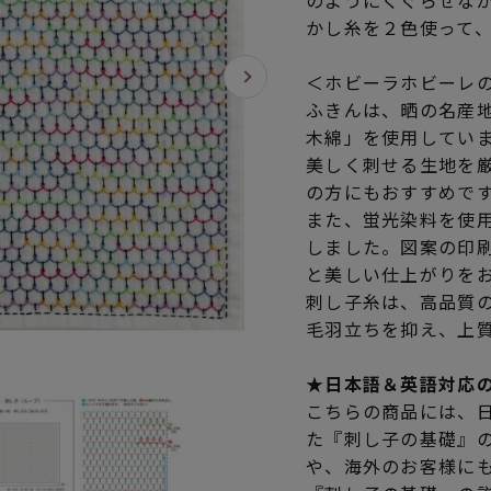
のようにくぐらせな
かし糸を２色使って
＜ホビーラホビーレ
ふきんは、晒の名産
木綿」を使用してい
美しく刺せる生地を
の方にもおすすめで
また、蛍光染料を使
しました。図案の印
と美しい仕上がりを
刺し子糸は、高品質
毛羽立ちを抑え、上
★日本語＆英語対応
こちらの商品には、
た『刺し子の基礎』
や、海外のお客様に