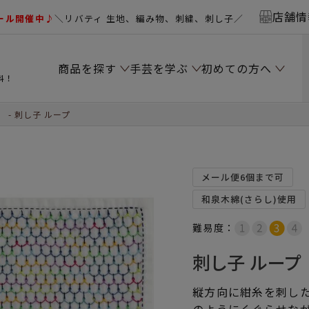
店舗情
ール開催中♪
＼リバティ 生地、編み物、刺繍、刺し子／
商品を探す
手芸を学ぶ
初めての方へ
料！
）
刺し子 ループ
メール便6個まで可
和泉木綿(さらし)使用
難易度：
刺し子 ループ
縦方向に紺糸を刺し