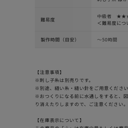
中級者 ★
難易度
＜難易度につ
製作時間（目安）
～50時間
【注意事項】
※刺し子糸は別売りです。
※別途、縫い糸・縫い針をご用意くださ
※おつくりになる前に水通しをすると、
り消えたりしますので、ご注意ください
【在庫表示について】
この商品の「△」は在庫少量もしくは商