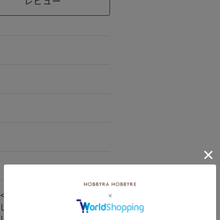
レビュー
＜105＞
しミックス5＜209＞
しミックス7＜212＞