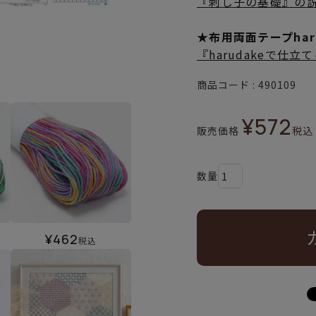
『刺し子の基礎』の
★布用両面テープha
『harudakeで仕
商品コード
490109
¥
572
販売価格
税込
¥
462
税込