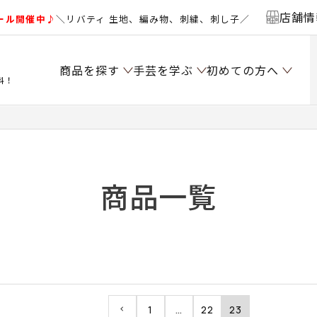
店舗情
ール開催中♪
＼リバティ 生地、編み物、刺繍、刺し子／
商品を探す
手芸を学ぶ
初めての方へ
料！
商品一覧
1
…
22
23