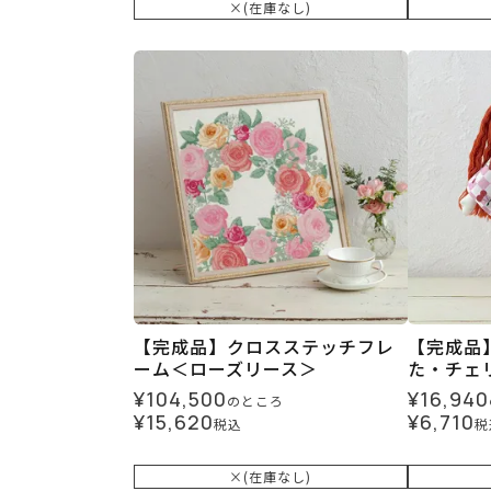
×(在庫なし)
【完成品】クロスステッチフレ
【完成品
ーム＜ローズリース＞
た・チェ
¥
104,500
¥
16,940
のところ
¥
15,620
¥
6,710
税込
税
×(在庫なし)