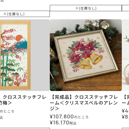
×(在庫なし)
×(在庫なし)
】クロスステッチフレ
【完成品】クロスステッチフレ
【
竹梅＞
ーム＜クリスマスベルのアレン
ーム
ジ＞
¥
4
のところ
¥
107,800
¥
8
のところ
込
¥
16,170
税込