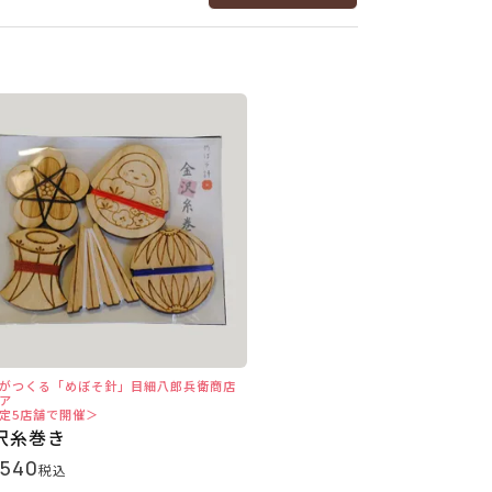
がつくる「めぼそ針」目細八郎兵衛商店
ア
定5店舗で開催＞
沢糸巻き
,540
税込