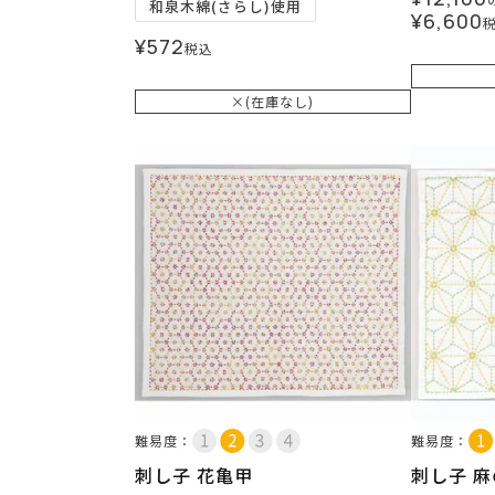
和泉木綿(さらし)使用
¥
6,600
¥
572
税込
×(在庫なし)
難易度：
難易度：
刺し子 花亀甲
刺し子 