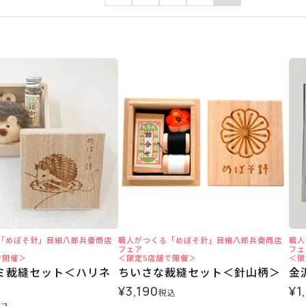
「めぼそ針」目細八郎兵衛商店
職人がつくる「めぼそ針」目細八郎兵衛商店
職人
フェア
フェ
で開催＞
＜限定5店舗で開催＞
＜限
ミ裁縫セット＜ハリネ
ちいさな裁縫セット＜針山柄＞
金
¥
3,190
¥
1
税込
税込