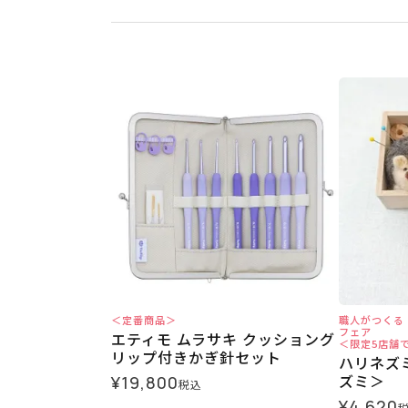
＜定番商品＞
職人がつくる
フェア
エティモ ムラサキ クッショング
＜限定5店舗
リップ付きかぎ針セット
ハリネズ
ズミ＞
¥
19,800
税込
¥
4,620