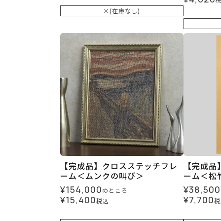
×(在庫なし)
【完成品】クロスステッチフレ
【完成品
ーム＜ムンクの叫び＞
ーム＜松
¥
154,000
¥
38,500
のところ
¥
15,400
¥
7,700
税込
税