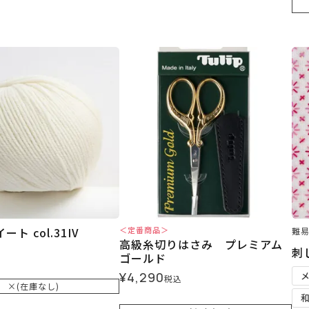
ト col.31IV
＜定番商品＞
難
高級糸切りはさみ プレミアム
刺
ゴールド
¥
4,290
税込
×(在庫なし)