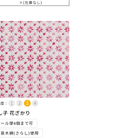
×(在庫なし)
易度：
し子 花ざかり
メール便6個まで可
和泉木綿(さらし)使用