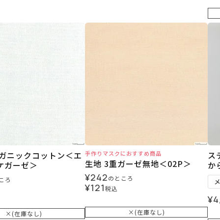
ーガニックコットン＜エ
手作りマスクにおすすめ商品
ス
生地 3重ガーゼ無地＜02P＞
ケガーゼ＞
か
¥
242
のところ
ころ
¥
121
税込
¥
4
×(在庫なし)
×(在庫なし)