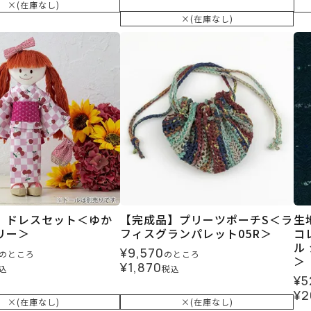
×(在庫なし)
×(在庫なし)
】ドレスセット＜ゆか
【完成品】プリーツポーチS＜ラ
生
リー＞
フィスグランパレット05R＞
コ
ル
¥
9,570
のところ
のところ
＞
¥
1,870
込
税込
¥
5
¥
2
×(在庫なし)
×(在庫なし)