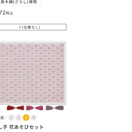
和泉木綿(さらし)使用
72
税込
×(在庫なし)
易度：
し子 花あそびセット