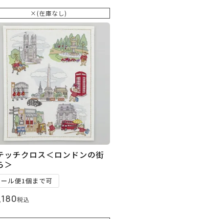
×(在庫なし)
テッチクロス＜ロンドンの街
ら＞
メール便1個まで可
,180
税込