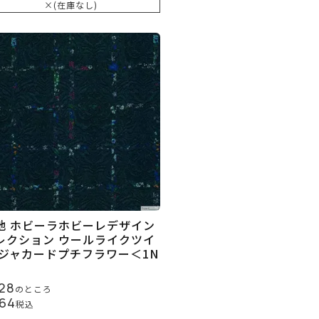
×(在庫なし)
地 ホビーラホビーレデザイン
レクション ウールライクツイ
 ジャカードプチフラワー＜1N
28
のところ
64
税込