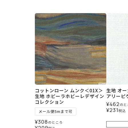
コットンローン ムンク＜01X＞
生地 オ
生地 ホビーラホビーレデザイン
アリーピ
コレクション
¥
462
のと
¥
231
税込
メール便5mまで可
¥
308
のところ
¥
209