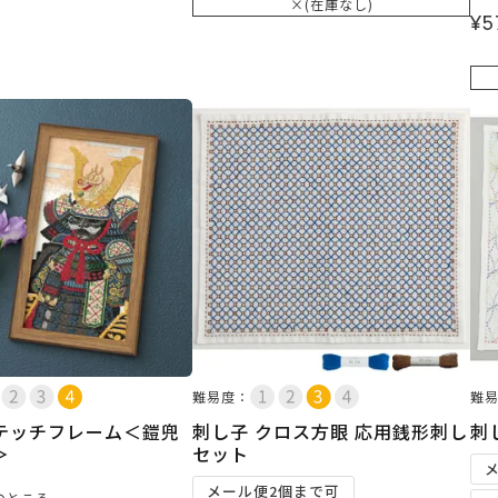
×(在庫なし)
¥
5
難易度：
難
テッチフレーム＜鎧兜
刺し子 クロス方眼 応用銭形刺し
刺
＞
セット
メール便2個まで可
のところ