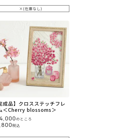
×(在庫なし)
完成品】クロスステッチフレ
＜Cherry blossoms＞
4,000
のところ
,800
税込