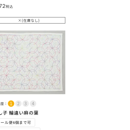
72
税込
×(在庫なし)
易度：
し子 輪違い麻の葉
メール便6個まで可