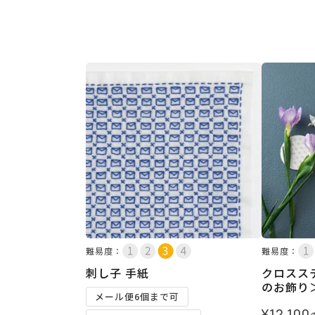
難易度：
難易度：
刺し子 手紙
クロスス
のお飾り
メール便6個まで可
¥
12,100