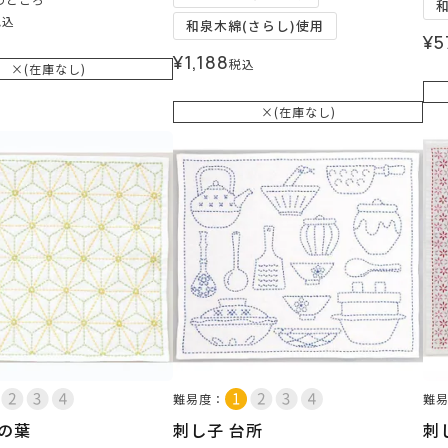
税込
和泉木綿(さらし)使用
¥
5
¥
1,188
税込
×(在庫なし)
×(在庫なし)
難易度：
難
麻の葉
刺し子 台所
刺