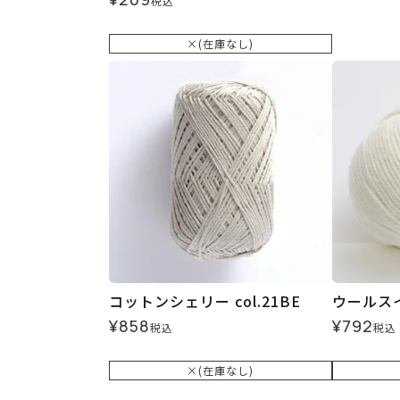
税込
×(在庫なし)
コットンシェリー col.21BE
ウールスイー
¥
858
¥
792
税込
税込
×(在庫なし)