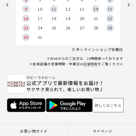
9
9
10
11
12
13
14
15
6
16
17
18
19
20
21
22
23
24
25
26
27
28
29
30
31
オンラインショップ休業日
※Webからのご注文は、24時間承っております
※各実店舗の営業時間・休業日は
店舗情報
をご覧ください
ホビーラホビーレ
公式アプリで最新情報をお届け！
サクサク見られて、楽しいお買い物♪
詳しくはこちら
お買い物ガイド
マイページ