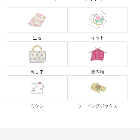
生地
キット
刺し子
編み物
ミシン
ソーイングボックス