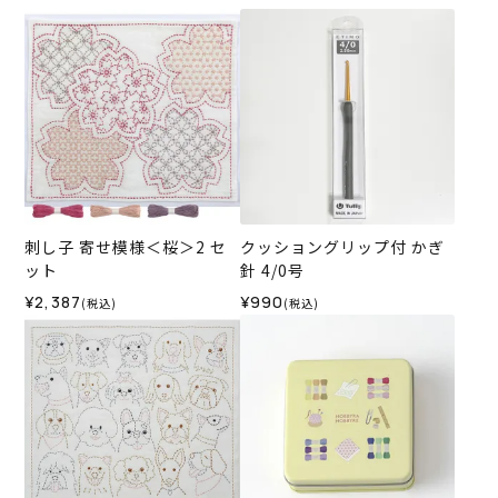
刺し子 寄せ模様＜桜＞2 セ
クッショングリップ付 かぎ
ット
針 4/0号
¥2,387
¥990
(税込)
(税込)