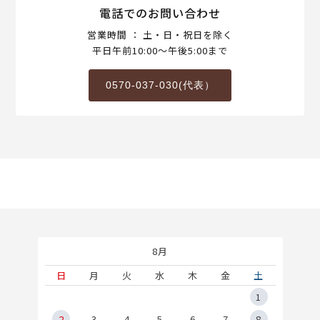
電話でのお問い合わせ
営業時間 ： 土・日・祝日を除く
平日午前10:00～午後5:00まで
0570-037-030(代表）
8月
土
日
月
火
水
木
金
土
5
1
2
2
3
4
5
6
7
8