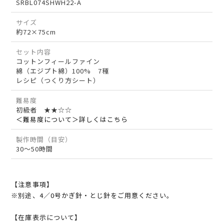
SRBL074SHWH22-A
サイズ
約72×75cm
セット内容
コットンフィールファイン
綿（エジプト綿）100% 7種
レシピ（つくり方シート）
難易度
初級者 ★★☆☆
＜難易度について＞詳しくはこちら
製作時間（目安）
30～50時間
【注意事項】
※別途、4／0号かぎ針・とじ針をご用意ください。
【在庫表示について】